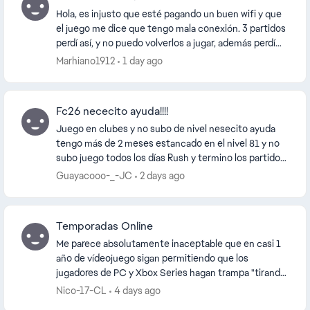
Hola, es injusto que esté pagando un buen wifi y que
el juego me dice que tengo mala conexión. 3 partidos
perdí así, y no puedo volverlos a jugar, además perdí
puntos. Me parece injusto, espero pueda...
Marhiano1912
1 day ago
Fc26 nececito ayuda!!!!
Juego en clubes y no subo de nivel nesecito ayuda
tengo más de 2 meses estancado en el nivel 81 y no
subo juego todos los días Rush y termino los partidos
completos y no gano nada además juego liga y...
Guayacooo-_-JC
2 days ago
Temporadas Online
Me parece absolutamente inaceptable que en casi 1
año de vídeojuego sigan permitiendo que los
jugadores de PC y Xbox Series hagan trampa "tirando
del cable" en medio de un partido en el que uno va
Nico-17-CL
4 days ago
ga...