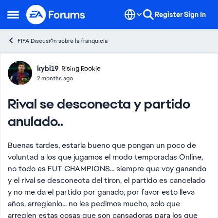
Skip to content
Register
Sign In
Open Side Menu
FIFA Discusión sobre la franquicia
Forum Discussion
kybi19
Rising Rookie
2 months ago
Rival se desconecta y partido
anulado..
Buenas tardes, estaria bueno que pongan un poco de
voluntad a los que jugamos el modo temporadas Online,
no todo es FUT CHAMPIONS... siempre que voy ganando
y el rival se desconecta del tiron, el partido es cancelado
y no me da el partido por ganado, por favor esto lleva
años, arreglenlo... no les pedimos mucho, solo que
arreglen estas cosas que son cansadoras para los que