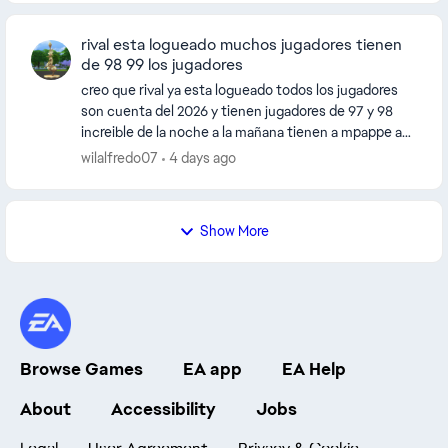
rival esta logueado muchos jugadores tienen
de 98 99 los jugadores
creo que rival ya esta logueado todos los jugadores
son cuenta del 2026 y tienen jugadores de 97 y 98
increible de la noche a la mañana tienen a mpappe a
halland pedri a ronaldo a messi con 99 es inc...
wilalfredo07
4 days ago
Show More
Browse Games
EA app
EA Help
About
Accessibility
Jobs