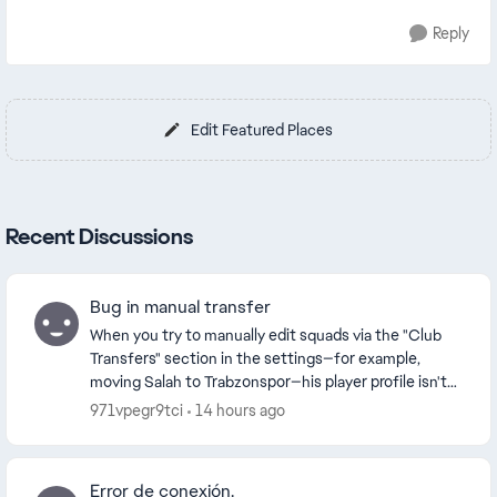
Reply
Edit Featured Places
Recent Discussions
Bug in manual transfer
When you try to manually edit squads via the "Club
Transfers" section in the settings—for example,
moving Salah to Trabzonspor—his player profile isn't
linked to Liverpool but to "Liverpool XI." This...
971vpegr9tci
14 hours ago
Error de conexión.