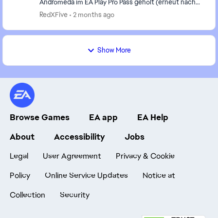
Andromeda im EA Play Pro Pass geholt (erneut nach
Origin). Seit der neu Installation hab ich wohl kei...
RedXFive
2 months ago
Show More
Browse Games
EA app
EA Help
About
Accessibility
Jobs
Legal
User Agreement
Privacy & Cookie
Policy
Online Service Updates
Notice at
Collection
Security