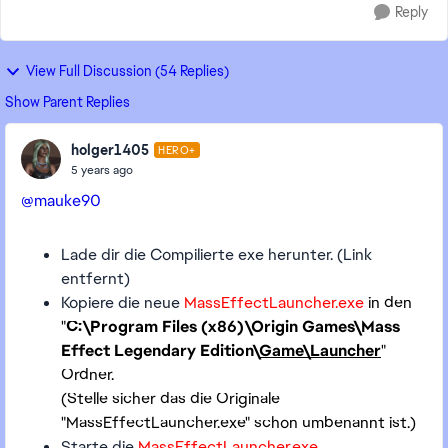
Reply
View Full Discussion (54 Replies)
Show Parent Replies
holger1405
HERO+
5 years ago
@mauke90
Lade dir die Compilierte exe herunter. (Link
entfernt)
Kopiere die neue
MassEffectLauncher.exe
in den
"
C:\Program Files (x86)\Origin Games\Mass
Effect Legendary Edition\
Game\Launcher
"
Ordner.
(Stelle sicher das die Originale
"MassEffectLauncher.exe" schon umbenannt ist.)
Starte die
MassEffectLauncher.exe
.