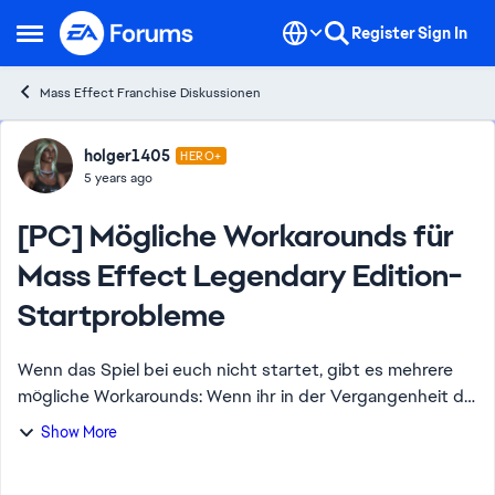
Skip to content
Register
Sign In
Open Side Menu
Mass Effect Franchise Diskussionen
Forum Discussion
holger1405
HERO+
5 years ago
[PC] Mögliche Workarounds für
Mass Effect Legendary Edition-
Startprobleme
Wenn das Spiel bei euch nicht startet, gibt es mehrere
mögliche Workarounds: Wenn ihr in der Vergangenheit die
globalen Einstellungen im Bereich "3D-Einstellungen
Show More
verwalten" des NVIDIA Control P...