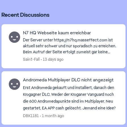
Recent Discussions
N7 HQ Webseite kaum erreichbar
Der Server unter https://n7hq.masseffect.com ist
aktuell sehr schwer und nur sporadisch zu erreichen.
Beim Aufruf der Seite erfolgt zumeist gar keine
Antwort von Serverseite und die Anfrage läuft in...
Saint-Fall
13 days ago
Andromeda Multiplayer DLC nicht angezeigt
Erst Andromeda gekauft und installiert, danach den
Krogagner DLC. Weder der Kroganer Vanguard noch
die 600 Andromedapunkte sind im Multiplayer. Neu
gestartet, EA APP cash gelöscht. Jemand eine Idee?
DBK1181
1 month ago