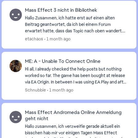
Mass Effect 3 nicht in Bibliothek
Hallo Zusammen, ich hatte erst auf einen alten
Beitrag geantwortet, da ich bei einem Forum
erwartet hatte, dass das Topic nach oben wandert.
Da es zumindest für mich nicht direkt wieder
etachaos
1 month ago
auffindbar w...
ME: A - Unable To Connect Online
Hi all, I already checked the help posts but nothing
worked so far. The game has been bought at release
via EA Origin. In between I was using EA Play and after
cancelling of EA Play the online mo...
Schnubbie
1 month ago
Mass Effect Andromeda Online Anmeldung
geht nicht
Hallo zusammen, ich verzweifle gerade aktuell ein
bisschen hab mir vor einigen Tagen Mass Effect