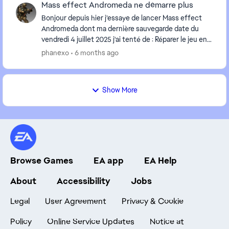
Mass effect Andromeda ne démarre plus
Bonjour depuis hier j’essaye de lancer Mass effect
Andromeda dont ma dernière sauvegarde date du
‎vendredi ‎4 ‎juillet ‎2025 j'ai tenté de : Réparer le jeu en
Francais Réparer le jeu en Angla...
phanexo
6 months ago
Show More
Browse Games
EA app
EA Help
About
Accessibility
Jobs
Legal
User Agreement
Privacy & Cookie
Policy
Online Service Updates
Notice at