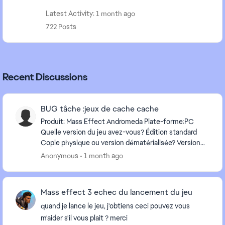
Latest Activity: 1 month ago
722 Posts
Recent Discussions
BUG tâche :jeux de cache cache
Produit: Mass Effect Andromeda Plate-forme:PC
Quelle version du jeu avez-vous? Édition standard
Copie physique ou version dématérialisée? Version
dématérialisée Résumez votre bug : BUG tâche :jeu...
Anonymous
1 month ago
Mass effect 3 echec du lancement du jeu
quand je lance le jeu, j'obtiens ceci pouvez vous
m'aider s'il vous plait ? merci