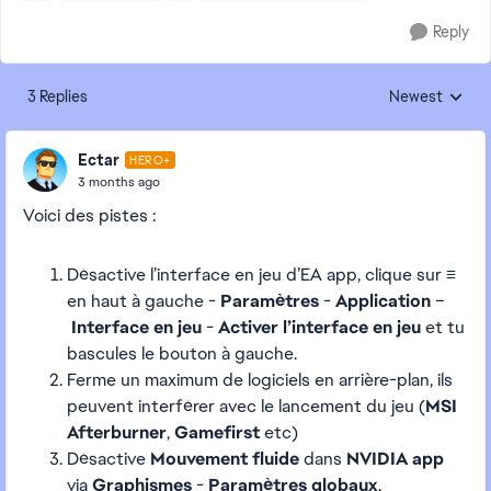
Reply
3 Replies
Newest
Replies sorted
Ectar
HERO+
3 months ago
Voici des pistes :
Désactive l’interface en jeu d’EA app, clique sur
≡
en haut à gauche -
Paramètres
-
Application
–
Interface en jeu
-
Activer l’interface en jeu
et tu
bascules le bouton à gauche.
Ferme un maximum de logiciels en arrière-plan, ils
peuvent interférer avec le lancement du jeu (
MSI
Afterburner
,
Gamefirst
etc)
Désactive
Mouvement fluide
dans
NVIDIA app
via
Graphismes
-
Paramètres globaux
.