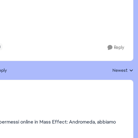
I
Reply
eply
Newest
Replies sorte
i permessi online in Mass Effect: Andromeda, abbiamo