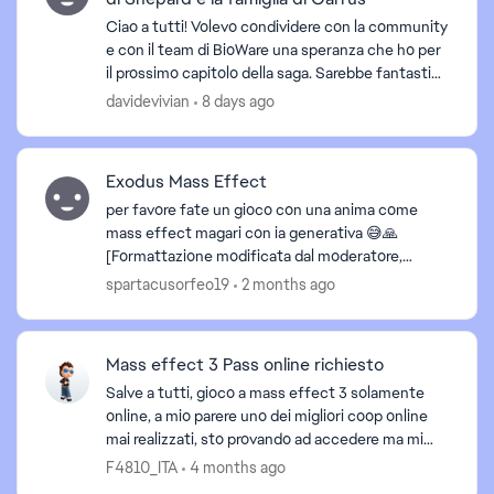
Ciao a tutti! Volevo condividere con la community
e con il team di BioWare una speranza che ho per
il prossimo capitolo della saga. Sarebbe fantastico
se il gioco ripartisse dal finale con il ...
davidevivian
8 days ago
Exodus Mass Effect
per favore fate un gioco con una anima come
mass effect magari con ia generativa 😅🙏
[Formattazione modificata dal moderatore,
d by
evitiamo per favore di scrivere tutto in maiuscolo
spartacusorfeo19
2 months ago
nel rispetto del...
Mass effect 3 Pass online richiesto
Salve a tutti, gioco a mass effect 3 solamente
online, a mio parere uno dei migliori coop online
mai realizzati, sto provando ad accedere ma mi
chiede un pass online per accedere alla funzione
F4810_ITA
4 months ago
multip...