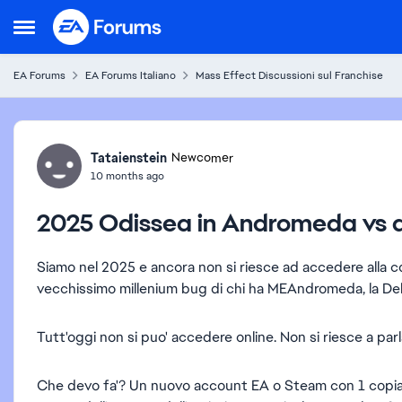
Skip to content
Open Side Menu
EA Forums
EA Forums Italiano
Mass Effect Discussioni sul Franchise
Forum Discussion
Tataienstein
Newcomer
10 months ago
2025 Odissea in Andromeda vs ac
Siamo nel 2025 e ancora non si riesce ad accedere alla
vecchissimo millenium bug di chi ha MEAndromeda, la Del
Tutt'oggi non si puo' accedere online. Non si riesce a p
Che devo fa'? Un nuovo account EA o Steam con 1 copia p