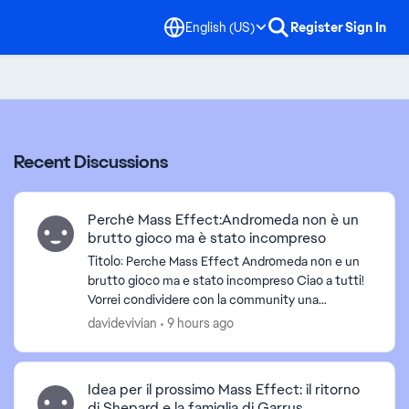
English (US)
Register
Sign In
Recent Discussions
Perché Mass Effect:Andromeda non è un
brutto gioco ma è stato incompreso
Titolo: Perche Mass Effect Andromeda non e un
brutto gioco ma e stato incompreso Ciao a tutti!
Vorrei condividere con la community una
riflessione su Mass Effect Andromeda. Con il
davidevivian
9 hours ago
senno di poi, ...
Idea per il prossimo Mass Effect: il ritorno
di Shepard e la famiglia di Garrus