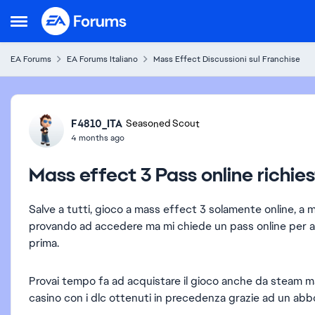
Skip to content
Open Side Menu
EA Forums
EA Forums Italiano
Mass Effect Discussioni sul Franchise
Forum Discussion
F4810_ITA
Seasoned Scout
4 months ago
Mass effect 3 Pass online richie
Salve a tutti, gioco a mass effect 3 solamente online, a mi
provando ad accedere ma mi chiede un pass online per ac
prima.
Provai tempo fa ad acquistare il gioco anche da steam m
casino con i dlc ottenuti in precedenza grazie ad un ab