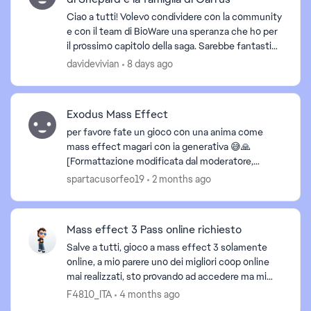
Ciao a tutti! Volevo condividere con la community
e con il team di BioWare una speranza che ho per
il prossimo capitolo della saga. Sarebbe fantastico
se il gioco ripartisse dal finale con il ...
davidevivian
8 days ago
Exodus Mass Effect
per favore fate un gioco con una anima come
mass effect magari con ia generativa 😅🙏
[Formattazione modificata dal moderatore,
evitiamo per favore di scrivere tutto in maiuscolo
spartacusorfeo19
2 months ago
nel rispetto del...
Mass effect 3 Pass online richiesto
Salve a tutti, gioco a mass effect 3 solamente
online, a mio parere uno dei migliori coop online
mai realizzati, sto provando ad accedere ma mi
chiede un pass online per accedere alla funzione
F4810_ITA
4 months ago
multip...