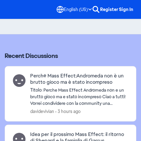
English (US)
Register
Sign In
Recent Discussions
Perché Mass Effect:Andromeda non è un
brutto gioco ma è stato incompreso
Titolo: Perche Mass Effect Andromeda non e un
brutto gioco ma e stato incompreso Ciao a tutti!
Vorrei condividere con la community una
riflessione su Mass Effect Andromeda. Con il
davidevivian
3 hours ago
senno di poi, ...
Idea per il prossimo Mass Effect: il ritorno
di Shepard e la famiglia di Garrus