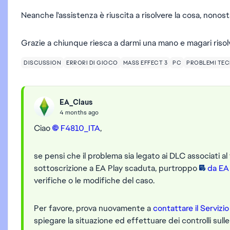
Neanche l'assistenza è riuscita a risolvere la cosa, nonosta
Grazie a chiunque riesca a darmi una mano e magari risolv
DISCUSSION
ERRORI DI GIOCO
MASS EFFECT 3
PC
PROBLEMI TEC
EA_Claus
4 months ago
Ciao
F4810_ITA​
,
se pensi che il problema sia legato ai DLC associati al
sottoscrizione a EA Play scaduta, purtroppo
da EA 
verifiche o le modifiche del caso.
Per favore, prova nuovamente a
contattare il Serviz
spiegare la situazione ed effettuare dei controlli sul