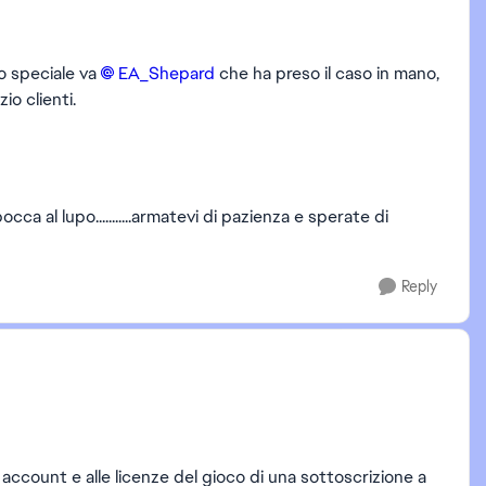
o speciale va
EA_Shepard​
che ha preso il caso in mano,
io clienti.
a al lupo...........armatevi di pazienza e sperate di
Reply
 account e alle licenze del gioco di una sottoscrizione a