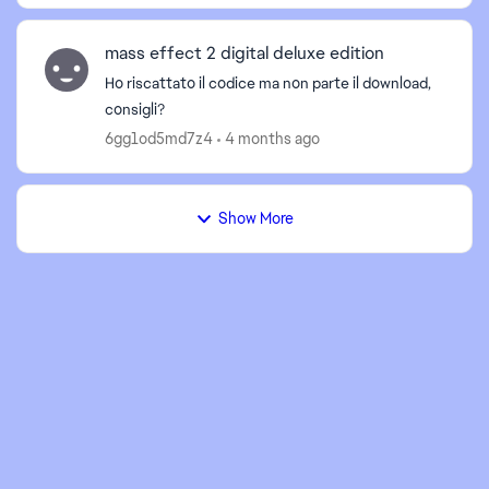
mass effect 2 digital deluxe edition
Ho riscattato il codice ma non parte il download,
consigli?
6gg1od5md7z4
4 months ago
Show More
d by