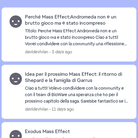
Perché Mass Effect:Andromeda non è un
brutto gioco ma è stato incompreso
Titolo: Perche Mass Effect Andromeda non e un
brutto gioco ma e stato incompreso Ciao a tutti!
Vorrei condividere con la community una riflessione
su Mass Effect Andromeda. Con il senno di poi, ...
davidevivian
3 days ago
Idea per il prossimo Mass Effect: il ritorno di
Shepard e la famiglia di Garrus
Ciao a tutti! Volevo condividere con la community e
con il team di BioWare una speranza che ho per il
prossimo capitolo della saga. Sarebbe fantastico se il
gioco ripartisse dal finale con il ...
davidevivian
11 days ago
Exodus Mass Effect