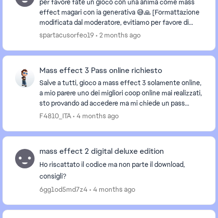
per favore fate un gioco con una anima come mass
effect magari con ia generativa 😅🙏 [Formattazione
modificata dal moderatore, evitiamo per favore di
scrivere tutto in maiuscolo nel rispetto del...
spartacusorfeo19
2 months ago
Mass effect 3 Pass online richiesto
Salve a tutti, gioco a mass effect 3 solamente online,
a mio parere uno dei migliori coop online mai realizzati,
sto provando ad accedere ma mi chiede un pass
online per accedere alla funzione multip...
F4810_ITA
4 months ago
mass effect 2 digital deluxe edition
Ho riscattato il codice ma non parte il download,
consigli?
6gg1od5md7z4
4 months ago