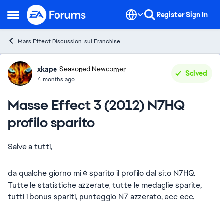
Skip to content
Register
Sign In
Open Side Menu
Mass Effect Discussioni sul Franchise
Forum Discussion
xkape
Seasoned Newcomer
Solved
4 months ago
Masse Effect 3 (2012) N7HQ
profilo sparito
Salve a tutti,
da qualche giorno mi è sparito il profilo dal sito N7HQ.
Tutte le statistiche azzerate, tutte le medaglie sparite,
tutti i bonus spariti, punteggio N7 azzerato, ecc ecc.