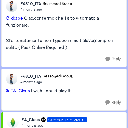
F4810_ITA
Seasoned Scout
4 months ago
xkape​
Ciao,confermo che il sito è tornato a
funzionare.
Sfortunatamente non il gioco in multiplayer,sempre il
solito ( Pass Online Required )
Reply
F4810_ITA
Seasoned Scout
4 months ago
EA_Claus​
I wish I could play it
Reply
EA_Claus
COMMUNITY MANAGER
4 months ago