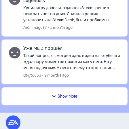
Legendary
Купил игру довольно давно в Steam, решил
поиграть вот на днях. Сначала решил
установить на SteamDeck, были проблемы с
установкой лаунчера, провозился два часа, но
Archimagus7
1 month ago
проблему решил, игра запустилась. И...
Уже ME 3 прошёл
Такой вопрос, я смотрел одно видео на ютубе, и я
ждал пару моментов похожих как у него. Но у
меня подругому. У него почему то протеанин
жив и в команду перешёл. И я ждал нормандия
degtou33
2 months ago
кого-то прилетит сп...
Show More