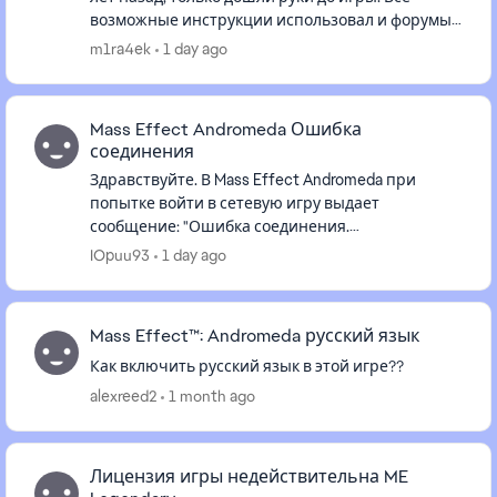
возможные инструкции использовал и форумы
читал, все бесполезно, не могу связаться со
m1ra4ek
1 day ago
службой поддержки ЕА, сай...
Mass Effect Andromeda Ошибка
соединения
Здравствуйте. В Mass Effect Andromeda при
попытке войти в сетевую игру выдает
сообщение: "Ошибка соединения.
Подключиться не удалось. Попробуйте позже."
IOpuu93
1 day ago
Что можно предпринять, чтобы решить эту
пробле...
Mass Effect™: Andromeda русский язык
Как включить русский язык в этой игре??
alexreed2
1 month ago
Лицензия игры недействительна ME