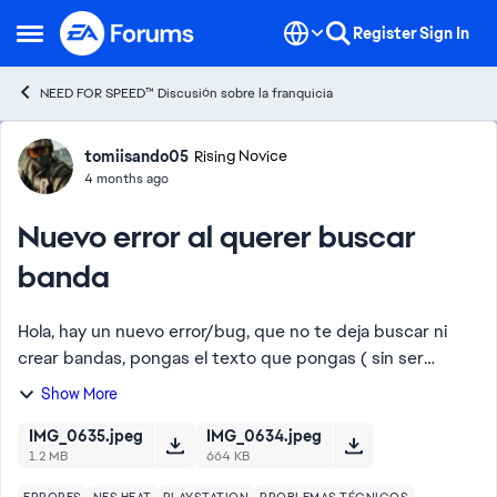
Skip to content
Register
Sign In
Open Side Menu
NEED FOR SPEED™ Discusión sobre la franquicia
Forum Discussion
tomiisando05
Rising Novice
4 months ago
Nuevo error al querer buscar
banda
Hola, hay un nuevo error/bug, que no te deja buscar ni
crear bandas, pongas el texto que pongas ( sin ser
contenido obsceno), no te dejará crear ni buscar la banda
Show More
de tu amigos, te sale el texto “el ...
IMG_0635.jpeg
IMG_0634.jpeg
1.2 MB
664 KB