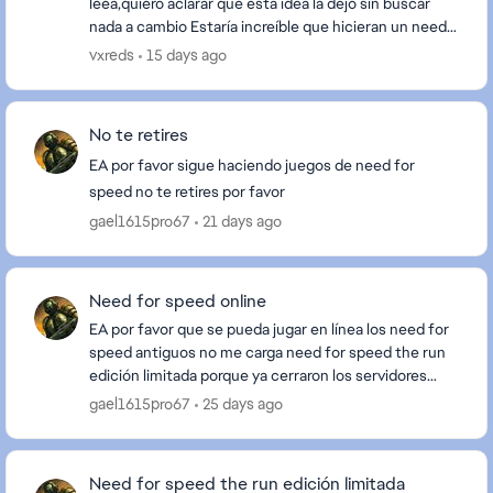
leea,quiero aclarar que está idea la dejo sin buscar
nada a cambio Estaría increíble que hicieran un need
for speed basado en rápidos y furios...
vxreds
15 days ago
No te retires
EA por favor sigue haciendo juegos de need for
speed no te retires por favor
gael1615pro67
21 days ago
Need for speed online
EA por favor que se pueda jugar en línea los need for
speed antiguos no me carga need for speed the run
edición limitada porque ya cerraron los servidores
pero por favor qué se pueda jugar en línea l...
gael1615pro67
25 days ago
Need for speed the run edición limitada