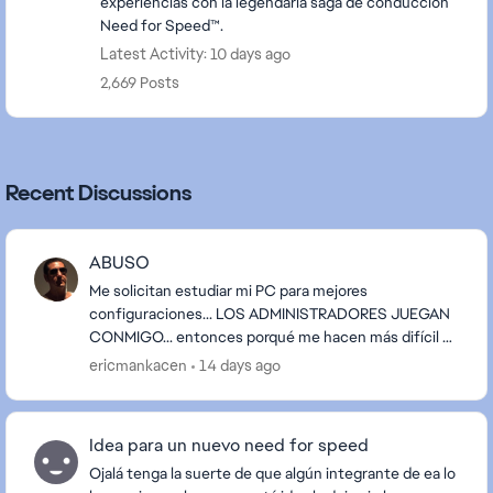
experiencias con la legendaria saga de conducción
Need for Speed™.
Latest Activity: 10 days ago
2,669 Posts
Recent Discussions
ABUSO
Me solicitan estudiar mi PC para mejores
configuraciones... LOS ADMINISTRADORES JUEGAN
CONMIGO... entonces porqué me hacen más difícil a
mi el juego que a los demás?... incluyendo a los de mi
ericmankacen
14 days ago
LVL300...
Idea para un nuevo need for speed
Ojalá tenga la suerte de que algún integrante de ea lo