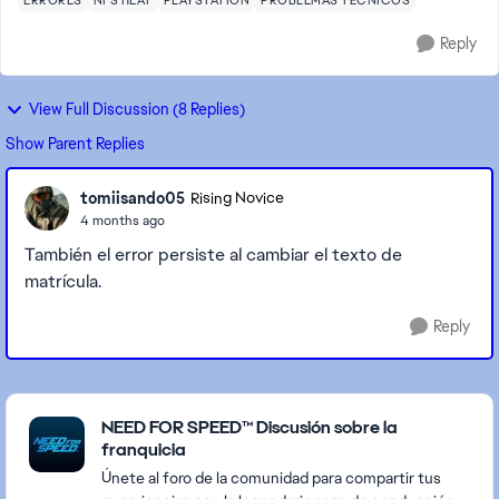
ERRORES
NFS HEAT
PLAYSTATION
PROBLEMAS TÉCNICOS
Reply
View Full Discussion (8 Replies)
Show Parent Replies
tomiisando05
Rising Novice
4 months ago
También el error persiste al cambiar el texto de
matrícula.
Reply
Featured Places
NEED FOR SPEED™ Discusión sobre la
franquicia
Únete al foro de la comunidad para compartir tus