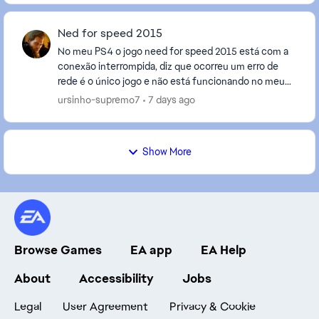
Ned for speed 2015
No meu PS4 o jogo need for speed 2015 está com a
conexão interrompida, diz que ocorreu um erro de
rede é o único jogo e não está funcionando no meu
PS4, já desinstalei e instalei de novo,eu tenho out...
ursinho-supremo7
7 days ago
Show More
Browse Games
EA app
EA Help
About
Accessibility
Jobs
Legal
User Agreement
Privacy & Cookie