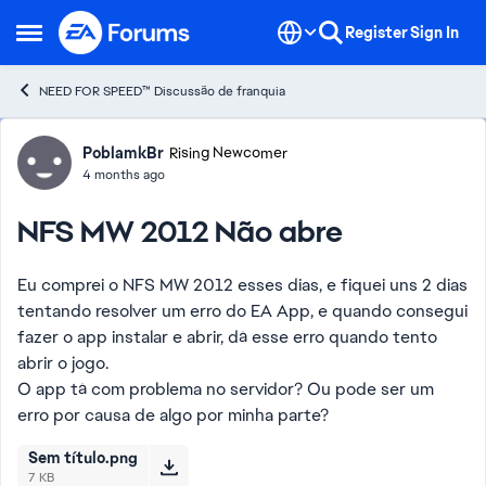
Skip to content
Register
Sign In
Open Side Menu
NEED FOR SPEED™ Discussão de franquia
Forum Discussion
PoblamkBr
Rising Newcomer
4 months ago
NFS MW 2012 Não abre
Eu comprei o NFS MW 2012 esses dias, e fiquei uns 2 dias
tentando resolver um erro do EA App, e quando consegui
fazer o app instalar e abrir, dá esse erro quando tento
abrir o jogo.
O app tá com problema no servidor? Ou pode ser um
erro por causa de algo por minha parte?
Sem título.png
7 KB