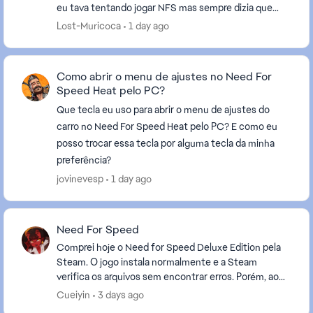
eu tava tentando jogar NFS mas sempre dizia que
uma conta que eu nunca vi na vida esta vinculada e
Lost-Muricoca
1 day ago
n...
Como abrir o menu de ajustes no Need For
Speed Heat pelo PC?
Que tecla eu uso para abrir o menu de ajustes do
carro no Need For Speed Heat pelo PC? E como eu
posso trocar essa tecla por alguma tecla da minha
preferência?
jovinevesp
1 day ago
Need For Speed
Comprei hoje o Need for Speed Deluxe Edition pela
Steam. O jogo instala normalmente e a Steam
verifica os arquivos sem encontrar erros. Porém, ao
clicar em "Jogar", a Steam faz a validação, a EA App ...
Cueiyin
3 days ago