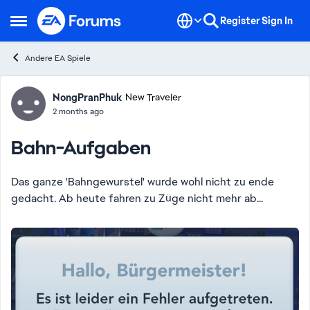
Skip to content
Register
Sign In
Open Side Menu
Andere EA Spiele
Forum Discussion
NongPranPhuk
New Traveler
2 months ago
Bahn-Aufgaben
Das ganze 'Bahngewurstel' wurde wohl nicht zu ende
gedacht. Ab heute fahren zu Züge nicht mehr ab...