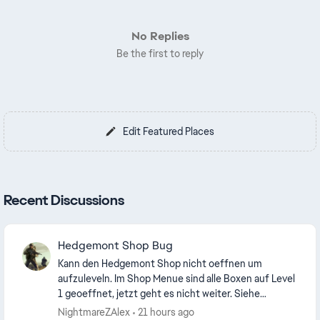
No Replies
Be the first to reply
Edit Featured Places
Recent Discussions
Hedgemont Shop Bug
Kann den Hedgemont Shop nicht oeffnen um
aufzuleveln. Im Shop Menue sind alle Boxen auf Level
1 geoeffnet, jetzt geht es nicht weiter. Siehe
angehaengte Fotos. Scheint ein weit verbreiteter
NightmareZAlex
21 hours ago