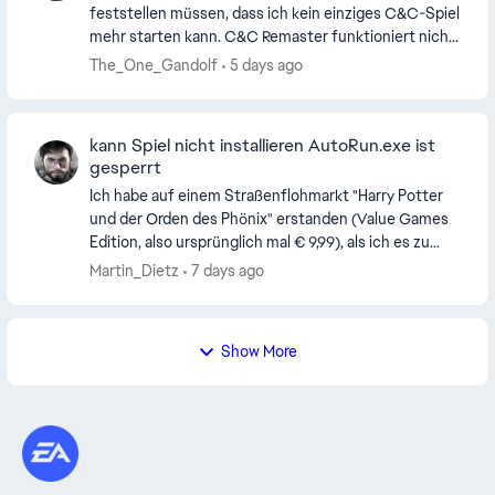
feststellen müssen, dass ich kein einziges C&C-Spiel
mehr starten kann. C&C Remaster funktioniert nicht
wegen Origin-Anmeldung. Alarmstufe Rot 2 und 3 fu...
The_One_Gandolf
5 days ago
kann Spiel nicht installieren AutoRun.exe ist
gesperrt
Ich habe auf einem Straßenflohmarkt "Harry Potter
und der Orden des Phönix" erstanden (Value Games
Edition, also ursprünglich mal € 9,99), als ich es zu
Hause installieren wollte, sagte mir Windows (...
Martin_Dietz
7 days ago
Show More