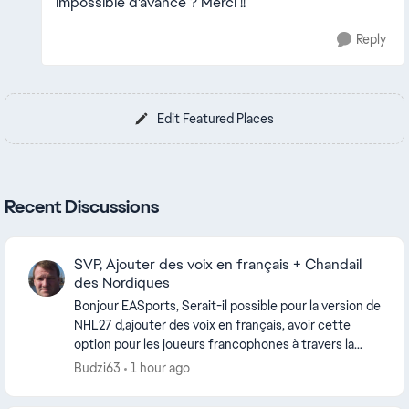
impossible d'avance ? Merci !!
Reply
Edit Featured Places
Recent Discussions
SVP, Ajouter des voix en français + Chandail
des Nordiques
Bonjour EASports, Serait-il possible pour la version de
NHL27 d,ajouter des voix en français, avoir cette
option pour les joueurs francophones à travers la
planète qui jouent à ce jeux sur les platf...
Budzi63
1 hour ago