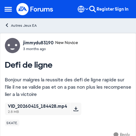
Skip to content
Register
Sign In
Open Side Menu
Autres Jeux EA
Forum Discussion
jimmydu83190
New Novice
3 months ago
Defi de ligne
Bonjour malgres la reussite des defi de ligne rapide sur
l'ile il ne se valide pas et on a pas non plus les recompense
lier a la victoire
VID_20260415_184428.mp4
2.8 MB
SKATE.
Reply