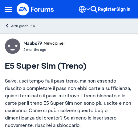
Skip to content
Register
Sign In
Open Side Menu
Altri giochi EA
Forum Discussion
Maubo79
Newcomer
2 months ago
E5 Super Sim (Treno)
Salve, uscì tempo fa il pass treno, ma non essendo
riuscito a completare il pass non ebbi carte a sufficienza,
quindi terminato il pass, mi ritrovo il treno bloccato e le
carte per il treno E5 Super Sim non sono più uscite e non
usciranno. Come si può risolvere questo bug o
dimenticanza dei creator? Se almeno le inserissero
nuovamente, riuscirei a sbloccarlo.