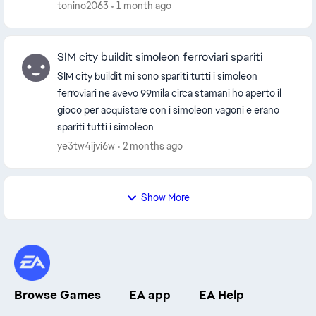
Tuttavia, una volta avviato, compare un fin...
tonino2063
1 month ago
SIM city buildit simoleon ferroviari spariti
SIM city buildit mi sono spariti tutti i simoleon
ferroviari ne avevo 99mila circa stamani ho aperto il
gioco per acquistare con i simoleon vagoni e erano
spariti tutti i simoleon
ye3tw4ijvi6w
2 months ago
Show More
Browse Games
EA app
EA Help