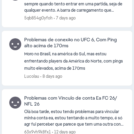
sempre quando tento entrar em uma partida, seja de
qualquer evento. A barra de carregamento que
aparece a baixo da tela antes de entrar na partida,...
5qb854g0yfoh
7 days ago
Problemas de conexão no UFC 6, Com Ping
alto acima de 170ms
Moro no Brasil, na américa do Sul, mas estou
enfrentando players da América do Norte, com pings
muito elevados, acima de 170ms
Lucolau
8 days ago
Problemas com Vinculo de conta Ea FC 26/
NFL 26
Olá boa tarde, estou tendo problemas para vincular
minha conta ea, estou tentando a muito tempo, é só
agr fui perceber que parece que tem uma outra conta
que nunca vi vinculada nela, é isso me imposs...
63x9vh9k8fx1
12 days ago