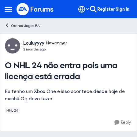
Skip to content
Register
Sign In
Open Side Menu
Outros Jogos EA
Forum Discussion
Louiuyyyy
Newcomer
2 months ago
O NHL 24 não entra pois uma
licença está errada
Eu tenho um Xbox One e isso acontece desde hoje de
manhã Oq devo fazer
NHL 24
Reply