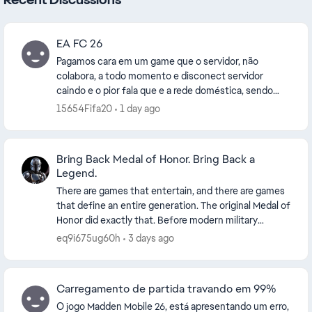
EA FC 26
Pagamos cara em um game que o servidor, não
colabora, a todo momento e disconect servidor
caindo e o pior fala que e a rede doméstica, sendo
que a rede está normal funcionando todos os jogos
15654Fifa20
1 day ago
normalme...
Bring Back Medal of Honor. Bring Back a
Legend.
There are games that entertain, and there are games
that define an entire generation. The original Medal of
Honor did exactly that. Before modern military
shooters dominated the industry, Medal of H...
eq9i675ug60h
3 days ago
Carregamento de partida travando em 99%
O jogo Madden Mobile 26, está apresentando um erro,