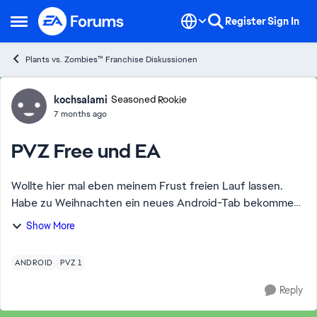
Skip to content
Register
Sign In
Open Side Menu
Plants vs. Zombies™ Franchise Diskussionen
Forum Discussion
kochsalami
Seasoned Rookie
7 months ago
PVZ Free und EA
Wollte hier mal eben meinem Frust freien Lauf lassen.
Habe zu Weihnachten ein neues Android-Tab bekommen
und es ist wirklich nicht zu fassen, dass EA es bis heute
Show More
nicht hinbekommen hat, eine Möglichk...
ANDROID
PVZ 1
Reply