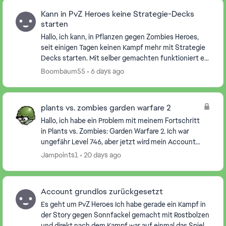
Kann in PvZ Heroes keine Strategie-Decks
starten
Hallo, ich kann, in Pflanzen gegen Zombies Heroes,
seit einigen Tagen keinen Kampf mehr mit Strategie
Decks starten. Mit selber gemachten funktioniert es,
aber wenn ich ein Strategie Deck auswähle un...
Boombaum55
6 days ago
plants vs. zombies garden warfare 2
Hallo, ich habe ein Problem mit meinem Fortschritt
in Plants vs. Zombies: Garden Warfare 2. Ich war
ungefähr Level 746, aber jetzt wird mein Account
plötzlich als Level 5455 angezeigt. Außerdem hab...
Jampoints1
20 days ago
Account grundlos zurückgesetzt
Es geht um PvZ Heroes Ich habe gerade ein Kampf in
der Story gegen Sonnfackel gemacht mit Rostbolzen
und direkt nach dem Kampf war auf einmal das Spiel