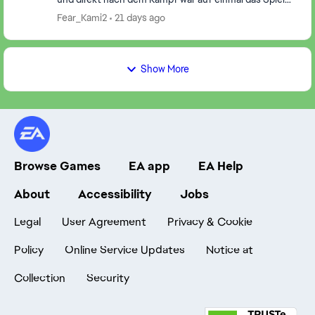
zurückgesetzt, Ich habe neustarten des Spiels...
Fear_Kami2
21 days ago
Show More
Browse Games
EA app
EA Help
About
Accessibility
Jobs
Legal
User Agreement
Privacy & Cookie
Policy
Online Service Updates
Notice at
Collection
Security