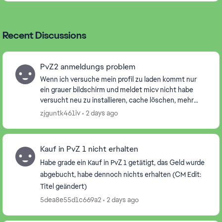
Recent Discussions
PvZ2 anmeldungs problem
Wenn ich versuche mein profil zu laden kommt nur
ein grauer bildschirm und meldet micv nicht habe
versucht neu zu installieren, cache löschen, mehr
mals versucht micv anzumelden und gewratet aber
zjguntk461iv
2 days ago
nix...
Kauf in PvZ 1 nicht erhalten
Habe grade ein Kauf in PvZ 1 getätigt, das Geld wurde
abgebucht, habe dennoch nichts erhalten (CM Edit:
Titel geändert)
5dea8e55d1c669a2
2 days ago