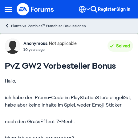
Skip to content
Register
Sign In
Open Side Menu
Plants vs. Zombies™ Franchise Diskussionen
Forum Discussion
Anonymous
Not applicable
Solved
10 years ago
PvZ GW2 Vorbesteller Bonus
Hallo,
ich habe den Promo-Code im PlayStationStore eingelöst,
habe aber keine Inhalte im Spiel, weder Emoji-Sticker
noch den GrassEffect Z-Mech.