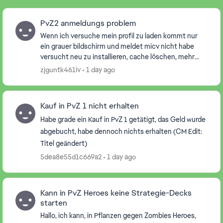
PvZ2 anmeldungs problem
Wenn ich versuche mein profil zu laden kommt nur
ein grauer bildschirm und meldet micv nicht habe
versucht neu zu installieren, cache löschen, mehr
mals versucht micv anzumelden und gewratet aber
zjguntk461iv
1 day ago
nix...
Kauf in PvZ 1 nicht erhalten
Habe grade ein Kauf in PvZ 1 getätigt, das Geld wurde
abgebucht, habe dennoch nichts erhalten (CM Edit:
Titel geändert)
5dea8e55d1c669a2
1 day ago
Kann in PvZ Heroes keine Strategie-Decks
starten
Hallo, ich kann, in Pflanzen gegen Zombies Heroes,