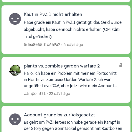
Kauf in PvZ 1 nicht erhalten
Habe grade ein Kauf in PvZ 1 getätigt, das Geld wurde
abgebucht, habe dennoch nichts erhalten (CM Edit:
Titel geändert)
5dea8e55d1c669a2
4 days ago
plants vs. zombies garden warfare 2
Hallo, ich habe ein Problem mit meinem Fortschritt
in Plants vs. Zombies: Garden Warfare 2. Ich war
ungefähr Level 746, aber jetzt wird mein Account
plötzlich als Level 5455 angezeigt. Außerdem hab...
Jampoints1
22 days ago
Account grundlos zurückgesetzt
Es geht um PvZ Heroes Ich habe gerade ein Kampf in
der Story gegen Sonnfackel gemacht mit Rostbolzen