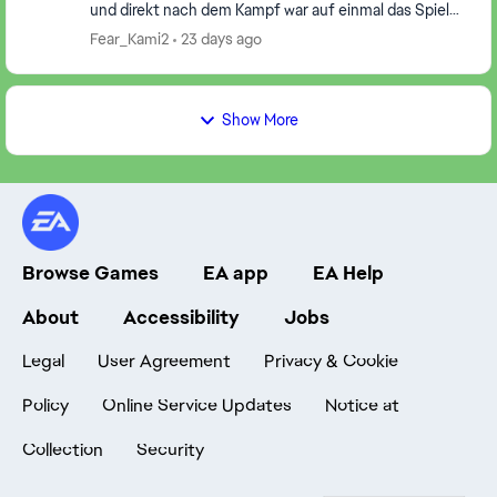
und direkt nach dem Kampf war auf einmal das Spiel
zurückgesetzt, Ich habe neustarten des Spiels...
Fear_Kami2
23 days ago
Show More
Browse Games
EA app
EA Help
About
Accessibility
Jobs
Legal
User Agreement
Privacy & Cookie
Policy
Online Service Updates
Notice at
Collection
Security