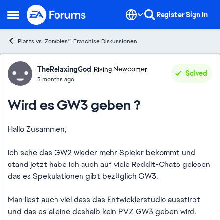
Skip to content
Register
Sign In
Open Side Menu
Plants vs. Zombies™ Franchise Diskussionen
Forum Discussion
TheRelaxingGod
Rising Newcomer
Solved
3 months ago
Wird es GW3 geben ?
Hallo Zusammen,
ich sehe das GW2 wieder mehr Spieler bekommt und
stand jetzt habe ich auch auf viele Reddit-Chats gelesen
das es Spekulationen gibt bezüglich GW3.
Man liest auch viel dass das Entwicklerstudio ausstirbt
und das es alleine deshalb kein PVZ GW3 geben wird.