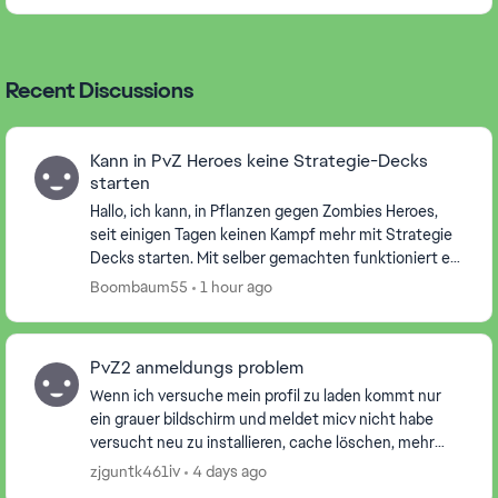
Recent Discussions
Kann in PvZ Heroes keine Strategie-Decks
starten
Hallo, ich kann, in Pflanzen gegen Zombies Heroes,
seit einigen Tagen keinen Kampf mehr mit Strategie
Decks starten. Mit selber gemachten funktioniert es,
aber wenn ich ein Strategie Deck auswähle un...
Boombaum55
1 hour ago
PvZ2 anmeldungs problem
Wenn ich versuche mein profil zu laden kommt nur
ein grauer bildschirm und meldet micv nicht habe
versucht neu zu installieren, cache löschen, mehr
mals versucht micv anzumelden und gewratet aber
zjguntk461iv
4 days ago
nix...