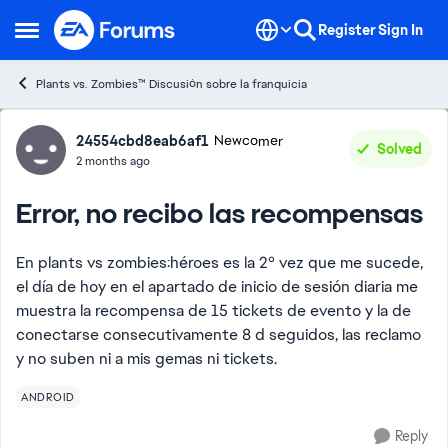
Skip to content
Register
Sign In
Open Side Menu
Plants vs. Zombies™ Discusión sobre la franquicia
Forum Discussion
24554cbd8eab6af1
Newcomer
Solved
2 months ago
Error, no recibo las recompensas
En plants vs zombies:héroes es la 2° vez que me sucede,
el día de hoy en el apartado de inicio de sesión diaria me
muestra la recompensa de 15 tickets de evento y la de
conectarse consecutivamente 8 d seguidos, las reclamo
y no suben ni a mis gemas ni tickets.
ANDROID
Reply