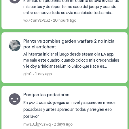
E tenido un problema con mi cuenta estava revisando
mis cartas y de repente me saco del juego y cuando
entre de nuevo todo se avia reaniciado todas mis
cartas y heroes avian desaparecido. Alguin podr...
wx7cun9zvz32
20 hours ago
Plants vs zombies garden warfare 2 no inicia
por el anticheat
Al intentar iniciar el juego desde steam o la EA app,
me sale este cuadro, cuando coloco mis credenciales
y le doy a "iniciar sesión" lo único que hace es
cerrarme el juego y abrirme una ventana en l...
glrc1
1 day ago
Pongan las podadoras
En pvz 1 cuando juegas un nivel ya aparecen menos
podadoras y antes aparecian todas y arreglen eso
porfavor
mw101lgy5zwq
2 days ago