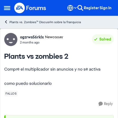
Skip to content
Register
Sign In
Open Side Menu
Plants vs. Zombies™ Discusión sobre la franquicia
Forum Discussion
ogzrws56rklx
Newcomer
Solved
2 months ago
Plants vs zombies 2
Compré el multiplicador sin anuncios y no sé activa
como puedo solucionarlo
FALLOS
Reply