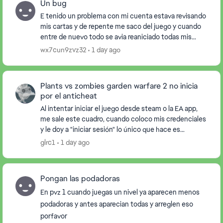
Un bug
E tenido un problema con mi cuenta estava revisando
mis cartas y de repente me saco del juego y cuando
entre de nuevo todo se avia reaniciado todas mis
cartas y heroes avian desaparecido. Alguin podr...
wx7cun9zvz32
1 day ago
Plants vs zombies garden warfare 2 no inicia
por el anticheat
Al intentar iniciar el juego desde steam o la EA app,
me sale este cuadro, cuando coloco mis credenciales
y le doy a "iniciar sesión" lo único que hace es
cerrarme el juego y abrirme una ventana en l...
glrc1
1 day ago
Pongan las podadoras
En pvz 1 cuando juegas un nivel ya aparecen menos
podadoras y antes aparecian todas y arreglen eso
porfavor