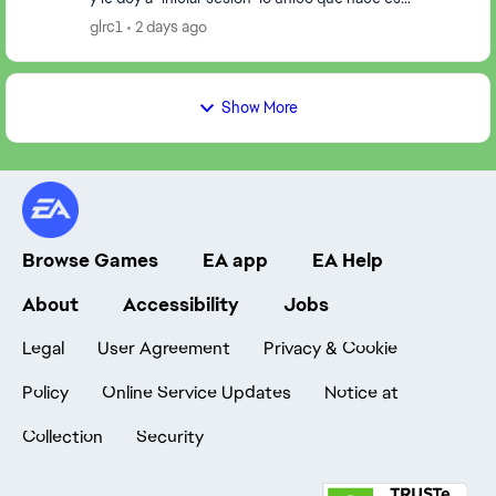
cerrarme el juego y abrirme una ventana en l...
glrc1
2 days ago
Show More
Browse Games
EA app
EA Help
About
Accessibility
Jobs
Legal
User Agreement
Privacy & Cookie
Policy
Online Service Updates
Notice at
Collection
Security