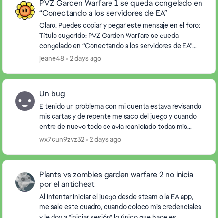
PVZ Garden Warfare 1 se queda congelado en
“Conectando a los servidores de EA”
Claro. Puedes copiar y pegar este mensaje en el foro:
Título sugerido: PVZ Garden Warfare se queda
congelado en “Conectando a los servidores de EA”
Buenas tardes. Estamos teniendo un problema con...
jeane48
2 days ago
Un bug
E tenido un problema con mi cuenta estava revisando
mis cartas y de repente me saco del juego y cuando
entre de nuevo todo se avia reaniciado todas mis
cartas y heroes avian desaparecido. Alguin podr...
wx7cun9zvz32
2 days ago
Plants vs zombies garden warfare 2 no inicia
por el anticheat
Al intentar iniciar el juego desde steam o la EA app,
me sale este cuadro, cuando coloco mis credenciales
y le doy a "iniciar sesión" lo único que hace es