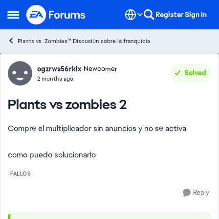
Skip to content
Register
Sign In
Open Side Menu
Plants vs. Zombies™ Discusión sobre la franquicia
Forum Discussion
ogzrws56rklx
Newcomer
Solved
2 months ago
Plants vs zombies 2
Compré el multiplicador sin anuncios y no sé activa
como puedo solucionarlo
FALLOS
Reply