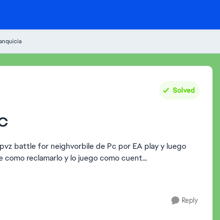
anquicia
Solved
PC
z battle for neighvorbile de Pc por EA play y luego
e como reclamarlo y lo juego como cuent...
Reply