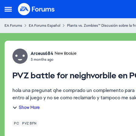
Skip to content
Open Side Menu
EA Forums
EA Forums Español
Plants vs. Zombies™ Discusión sobre la fr
Forum Discussion
Arceus684
New Rookie
3 months ago
PVZ battle for neighvorbile en 
hola una pregunat qhe comprado un complemento para pv
entro al juego y no se como reclamarlo y tampoco me sal
Show More
PC
PVZ BFN