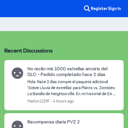
Register
Sign In
Recent Discussions
No recibí mis 1000 estrellas arcoíris del
DLC - Pedido completado hace 2 días
Hola. Hace 2 días compré el paquete adicional
'Sobre Lluvia de estrellas' para Plants vs. Zombies:
La Batalla de Neighborville. En mi historial de EA el
pago ya figura como 'Completado' bajo el númer...
Marlon1219F
4 hours ago
Recompensa diaria PVZ 2