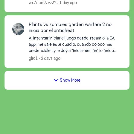
reaniciado todas mis cartas y heroes avian
wx7cun9zvz32
1 day ago
desaparecido. Alguin podr...
Plants vs zombies garden warfare 2 no
inicia por el anticheat
Al intentar iniciar el juego desde steam o la EA
app, me sale este cuadro, cuando coloco mis
credenciales y le doy a "iniciar sesión" lo único
que hace es cerrarme el juego y abrirme una
glrc1
2 days ago
ventana en l...
Show More