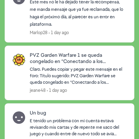
Este mes no le ha dejado tener la recompensa,
me manda mensaje que ya fue reclamada, que lo
haga el próximo día, al parecer es un error en
plataforma.
Marlop28
1 day ago
PVZ Garden Warfare 1 se queda
congelado en “Conectando a los
servidores de EA”
Claro. Puedes copiar y pegar este mensaje en el
foro: Título sugerido: PVZ Garden Warfare se
queda congelado en “Conectando a los
servidores de EA” Buenas tardes. Estamos
jeane48
1 day ago
teniendo un problema con...
Un bug
E tenido un problema con mi cuenta estava
revisando mis cartas y de repente me saco del
juego y cuando entre de nuevo todo se avia