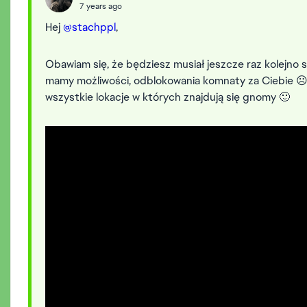
7 years ago
Hej
@stachppl
,
Obawiam się, że będziesz musiał jeszcze raz kolejno 
mamy możliwości, odblokowania komnaty za Ciebie ☹️. 
wszystkie lokacje w których znajdują się gnomy 🙂