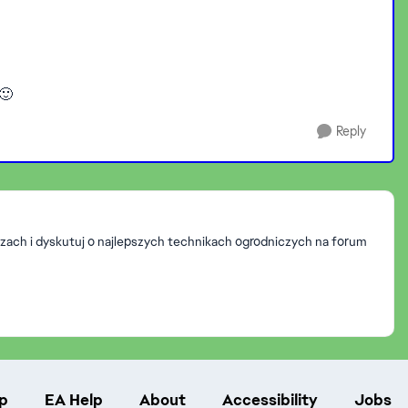
🙂
Reply
zach i dyskutuj o najlepszych technikach ogrodniczych na forum
p
EA Help
About
Accessibility
Jobs