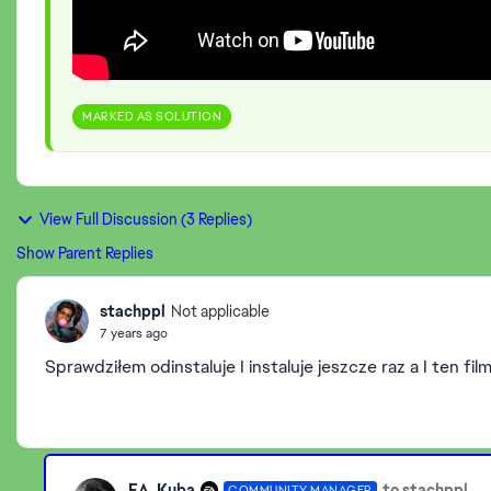
MARKED AS SOLUTION
View Full Discussion (3 Replies)
Show Parent Replies
stachppl
Not applicable
7 years ago
Sprawdziłem odinstaluje I instaluje jeszcze raz a I ten fil
EA_Kuba
to stachppl
COMMUNITY MANAGER