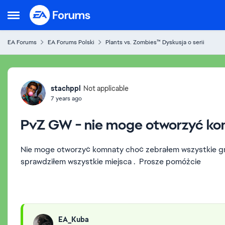
Skip to content
Open Side Menu
EA Forums
EA Forums Polski
Plants vs. Zombies™ Dyskusja o serii
Forum Discussion
stachppl
Not applicable
7 years ago
PvZ GW - nie moge otworzyć 
Nie moge otworzyć komnaty choć zebrałem wszystkie gn
sprawdziłem wszystkie miejsca . Prosze pomóżcie
EA_Kuba