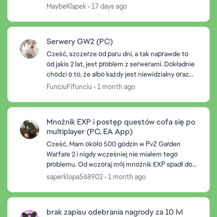
MaybeKlapek
17 days ago
Serwery GW2 (PC)
Cześć, szczerze od paru dni, a tak naprawde to
od jakis 2 lat, jest problem z serwerami. Dokładnie
chodzi o to, że albo każdy jest niewidzialny oraz
ma 1hp, albo, gdy postać umiera to wybucha i
FunciuFifunciu
1 month ago
zabij...
Mnożnik EXP i postęp questów cofa się po
multiplayer (PC, EA App)
Cześć, Mam około 500 godzin w PvZ Garden
Warfare 2 i nigdy wcześniej nie miałem tego
problemu. Od wczoraj mój mnożnik EXP spadł do
1.75 (naturalny spadek z powodu przerwy w
saperklopa568902
1 month ago
graniu). Zrobiłem questy,...
brak zapisu odebrania nagrody za 10 lvl