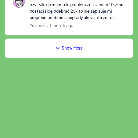
czy tylko ja mam taki problem ze jak mam 10lvl na
postaci i idę odebrać 20k to nie zapisuje mi
progresu odebrania nagrody ale valuta za to
zostaje na koncie i mogę cały czas odbierać ta
Yukimek
1 month ago
nagrodę i nie...
Show More