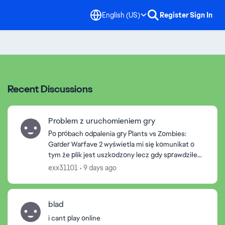
English (US)
Register
Sign In
Recent Discussions
Problem z uruchomieniem gry
Po próbach odpalenia gry Plants vs Zombies:
Garder Warfave 2 wyświetla mi się komunikat o
tym że plik jest uszkodzony lecz gdy sprawdziłem
spójność to wszystko było w porządku. Po
exx31101
9 days ago
ponowniej próbie da...
blad
i cant play online