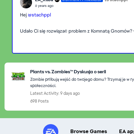
6 years ago
Hej
@stachppl
Udało Ci się rozwiązać problem z Komnatą Gnomów? 
Featured Places
Plants vs. Zombies™ Dyskusja o serii
Zombie próbują wejść do twojego domu? Trzymaj je w ry
społeczności.
Latest Activity: 9 days ago
698 Posts
Browse Games
EA ap