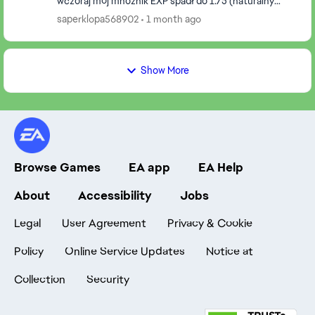
wczoraj mój mnożnik EXP spadł do 1.75 (naturalny
spadek z powodu przerwy w graniu). Zrobiłem
saperklopa568902
1 month ago
questy,...
Show More
Browse Games
EA app
EA Help
About
Accessibility
Jobs
Legal
User Agreement
Privacy & Cookie
Policy
Online Service Updates
Notice at
Collection
Security