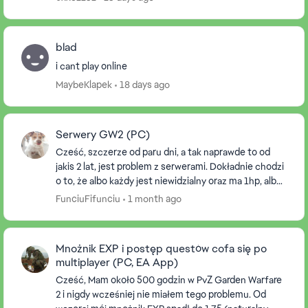
blad
i cant play online
MaybeKlapek
18 days ago
Serwery GW2 (PC)
Cześć, szczerze od paru dni, a tak naprawde to od
jakis 2 lat, jest problem z serwerami. Dokładnie chodzi
o to, że albo każdy jest niewidzialny oraz ma 1hp, albo,
gdy postać umiera to wybucha i zabij...
FunciuFifunciu
1 month ago
Mnożnik EXP i postęp questów cofa się po
multiplayer (PC, EA App)
Cześć, Mam około 500 godzin w PvZ Garden Warfare
2 i nigdy wcześniej nie miałem tego problemu. Od