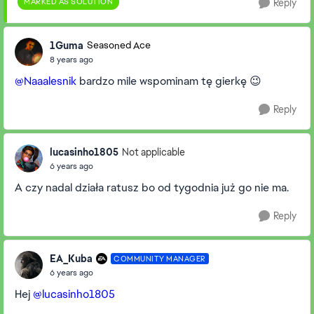
MARKED AS SOLUTION
Reply
1Guma
Seasoned Ace
8 years ago
@Naaalesnik
bardzo mile wspominam tę gierkę 😉
Reply
lucasinho1805
Not applicable
6 years ago
A czy nadal działa ratusz bo od tygodnia już go nie ma.
Reply
EA_Kuba
COMMUNITY MANAGER
6 years ago
Hej
@lucasinho1805