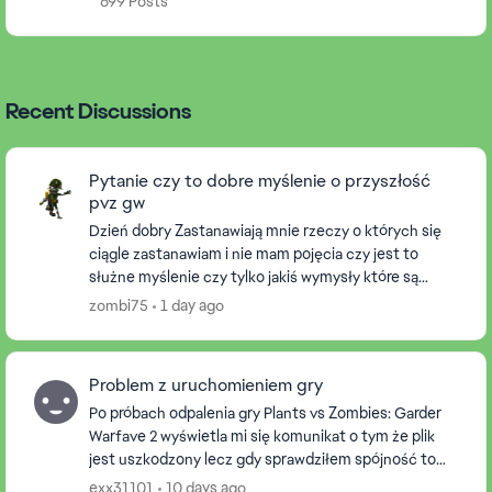
699 Posts
Recent Discussions
Pytanie czy to dobre myślenie o przyszłość
pvz gw
Dzień dobry Zastanawiają mnie rzeczy o których się
ciągle zastanawiam i nie mam pojęcia czy jest to
służne myślenie czy tylko jakiś wymysły które są
nierealne wogóle. Wiem że obecnie PopCap i EA...
zombi75
1 day ago
Problem z uruchomieniem gry
Po próbach odpalenia gry Plants vs Zombies: Garder
Warfave 2 wyświetla mi się komunikat o tym że plik
jest uszkodzony lecz gdy sprawdziłem spójność to
wszystko było w porządku. Po ponowniej próbie da...
exx31101
10 days ago