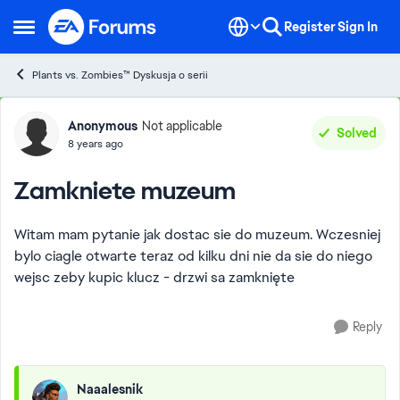
Skip to content
Register
Sign In
Open Side Menu
Plants vs. Zombies™ Dyskusja o serii
Forum Discussion
Anonymous
Not applicable
Solved
8 years ago
Zamkniete muzeum
Witam mam pytanie jak dostac sie do muzeum. Wczesniej
bylo ciagle otwarte teraz od kilku dni nie da sie do niego
wejsc zeby kupic klucz - drzwi sa zamknięte
Reply
Naaalesnik