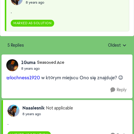
8 years ago
.
MARKED AS SOLUTION
5 Replies
Oldest
Replies sorte
1Guma
Seasoned Ace
8 years ago
@lochness1920
w którym miejscu Ono się znajduje? 😉
Reply
Naaalesnik
Not applicable
8 years ago
.