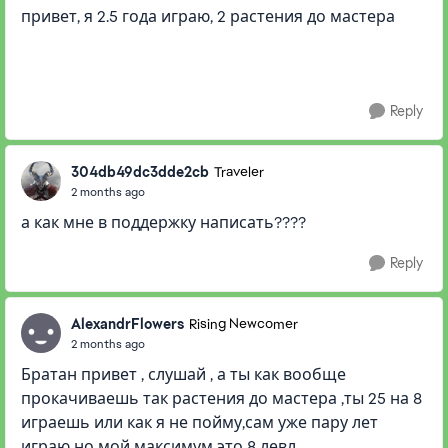
привет, я 2.5 года играю, 2 растения до мастера
Reply
304db49dc3dde2cb
Traveler
2 months ago
а как мне в поддержку написать????
Reply
AlexandrFlowers
Rising Newcomer
2 months ago
Братан привет , слушай , а ты как вообще
прокачиваешь так растения до мастера ,ты 25 на 8
играешь или как я не пойму,сам уже пару лет
играю но мой максимум это 8 левл