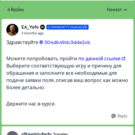
6 Replies
Newest
Replies sorted
EA_Yafo
COMMUNITY MANAGER
2 months ago
Здравствуйте
304db49dc3dde2cb​
Можете попробовать пройти
по данной ссылке
.
Выберите соответствующую игру и причину для
обращения и заполните все необходимые для
подачи заявки поля, описав ваш вопрос как можно
более детально.
Держите нас в курсе.
Reply
rf84mbtufmfo
Traveler