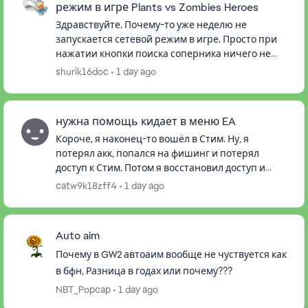
режим в игре Plants vs Zombies Heroes
Здравствуйте. Почему-то уже неделю не
запускается сетевой режим в игре. Просто при
нажатии кнопки поиска соперника ничего не
происходит. Такая же ситуация при попытке
shurik16doc
1 day ago
поиграть с компьютером в локальн...
нужна помощь кидает в меню EA
Короче, я наконец-то вошёл в Стим. Ну, я
потерял акк, попался на фишинг и потерял
доступ к Стим. Потом я восстановил доступ и
решил загуглить, как я мог попасться на
catw9k18zff4
1 day ago
фишинг. Оказывается, это вирус де...
Auto aim
Почему в GW2 автоаим вообще не чуствуется как
в бфн, Разница в годах или почему???
NBT_Popcap
1 day ago