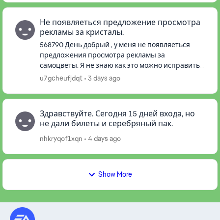
Не появляеться предложение просмотра
рекламы за кристалы.
568790 День добрый , у меня не появляеться
предложения просмотра рекламы за
самоцветы. Я не знаю как это можно исправить ,
впн не помогает , переустановка игры не
u7gcheufjdqt
3 days ago
помогла , перезапуск смартфона тоже ...
Здравствуйте. Сегодня 15 дней входа, но
не дали билеты и серебряный пак.
nhkryqof1xqn
4 days ago
Show More