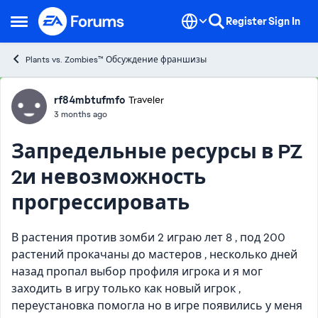
Skip to content
Register
Sign In
Open Side Menu
Plants vs. Zombies™ Обсуждение франшизы
Forum Discussion
rf84mbtufmfo
Traveler
3 months ago
Запредельные ресурсы в PZ
2и невозможность
прогрессировать
В растения против зомби 2 играю лет 8 , под 200
растений прокачаны до мастеров , несколько дней
назад пропал выбор профиля игрока и я мог
заходить в игру только как новый игрок ,
переустановка помогла но в игре появились у меня