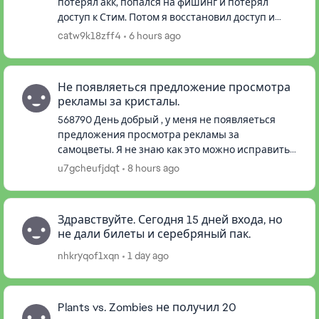
потерял акк, попался на фишинг и потерял
доступ к Стим. Потом я восстановил доступ и
решил загуглить, как я мог попасться на
catw9k18zff4
6 hours ago
фишинг. Оказывается, это вирус де...
Не появляеться предложение просмотра
рекламы за кристалы.
568790 День добрый , у меня не появляеться
предложения просмотра рекламы за
самоцветы. Я не знаю как это можно исправить ,
впн не помогает , переустановка игры не
u7gcheufjdqt
8 hours ago
помогла , перезапуск смартфона тоже ...
Здравствуйте. Сегодня 15 дней входа, но
не дали билеты и серебряный пак.
nhkryqof1xqn
1 day ago
Plants vs. Zombies не получил 20