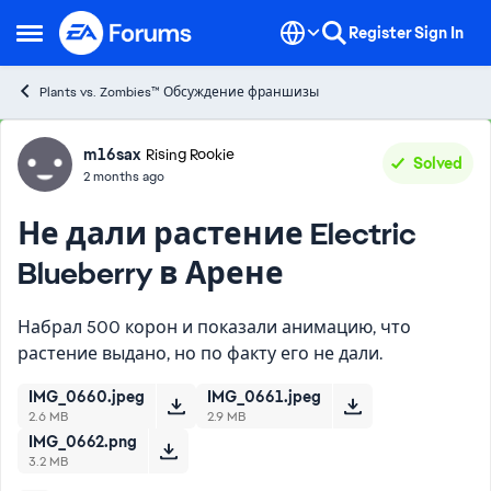
Skip to content
Register
Sign In
Open Side Menu
Plants vs. Zombies™ Обсуждение франшизы
Forum Discussion
m16sax
Rising Rookie
Solved
2 months ago
Не дали растение Electric
Blueberry в Арене
Набрал 500 корон и показали анимацию, что
растение выдано, но по факту его не дали.
IMG_0660.jpeg
IMG_0661.jpeg
2.6 MB
2.9 MB
IMG_0662.png
3.2 MB