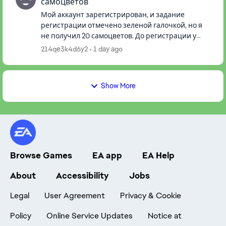
самоцветов
Мой аккаунт зарегистрирован, и задание
регистрации отмечено зеленой галочкой, но я
не получил 20 самоцветов. До регистрации у
меня было 15 самоцветов, и они до сих пор есть.
214qe3k4d6y2
1 day ago
Я перезапустил игру, но э...
Show More
Browse Games
EA app
EA Help
About
Accessibility
Jobs
Legal
User Agreement
Privacy & Cookie
Policy
Online Service Updates
Notice at