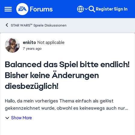
Skip to content
Register
Sign In
Open Side Menu
STAR WARS™ Spiele Diskussionen
Forum Discussion
enkito
Not applicable
7 years ago
Balanced das Spiel bitte endlich!
Bisher keine Änderungen
diesbezüglich!
Hallo, da mein vorheriges Thema einfach als gelöst
gekennzeichnet wurde, obwohl es keineswegs auch nur
im Ansatz gelöst ist, muss ich wohl ein neues Thema
Show More
erstellen. Ich habe sämtliche Patch Notes d...