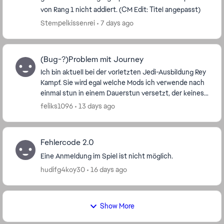
von Rang 1 nicht addiert. (CM Edit: Titel angepasst)
Stempelkissenrei
7 days ago
(Bug-?)Problem mit Journey
Ich bin aktuell bei der vorletzten Jedi-Ausbildung Rey
Kampf. Sie wird egal welche Mods ich verwende nach
einmal stun in einem Dauerstun versetzt, der keines
falls resetet wird nach ein paar Runden. ...
feliks1096
13 days ago
Fehlercode 2.0
Eine Anmeldung im Spiel ist nicht möglich.
hudifg4koy30
16 days ago
Show More