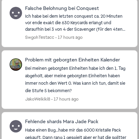
Falsche Belohnung bei Conquest
Ich habe bei dem letzten conquest ca. 20 Minuten
vor ende exakt die 630 Keycards erlangt und
daraufhin bei 3 von 4 der Scavenger (für den 4ten
hatte ich nicht genug keycards übrig) 15 Jedi Leia
SwgohTestacc
17 hours ago
Split...
Problem mit geborgten Einheiten Kalender
Bei meinen geborgten Einheiten habe ich den 1. Tag
abgeholt, aber meine geborgten Einheiten haben
immer noch den Wert 0. Was kann ich tun, damit sie
die Stufe 5 bekommen?
JakoWeikiki8
17 hours ago
Fehlende shards Mara Jade Pack
Habe einen Bug...habe mir das 6000 Kristalle Pack
gekauft. Dann rang 1 gespielt aber er hat die splitter