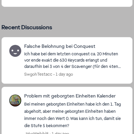
Recent Discussions
Falsche Belohnung bei Conquest
Ich habe bei dem letzten conquest ca. 20 Minuten
vor ende exakt die 630 Keycards erlangt und
daraufhin bei 3 von 4 der Scavenger (für den 4ten
hatte ich nicht genug keycards übrig) 15 Jedi Leia
SwgohTestacc
1 day ago
Split...
Problem mit geborgten Einheiten Kalender
Bei meinen geborgten Einheiten habe ich den 1. Tag
abgeholt, aber meine geborgten Einheiten haben
immer noch den Wert 0. Was kann ich tun, damit sie
die Stufe 5 bekommen?
JakoWeikiki8
1 day ago