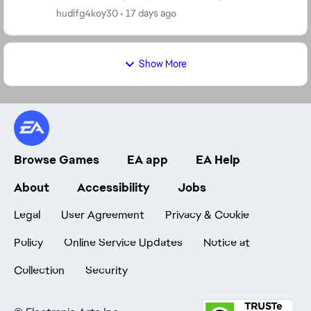
hudifg4koy30
17 days ago
Show More
Browse Games
EA app
EA Help
About
Accessibility
Jobs
Legal
User Agreement
Privacy & Cookie
Policy
Online Service Updates
Notice at
Collection
Security