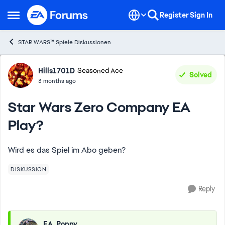
Skip to content
Register
Sign In
Open Side Menu
STAR WARS™ Spiele Diskussionen
Forum Discussion
Hills1701D
Seasoned Ace
Solved
3 months ago
Star Wars Zero Company EA
Play?
Wird es das Spiel im Abo geben?
DISKUSSION
Reply
EA_Poppy