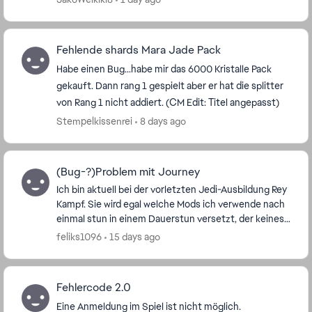
Fehlende shards Mara Jade Pack
Habe einen Bug...habe mir das 6000 Kristalle Pack
gekauft. Dann rang 1 gespielt aber er hat die splitter
von Rang 1 nicht addiert. (CM Edit: Titel angepasst)
Stempelkissenrei
8 days ago
(Bug-?)Problem mit Journey
Ich bin aktuell bei der vorletzten Jedi-Ausbildung Rey
Kampf. Sie wird egal welche Mods ich verwende nach
einmal stun in einem Dauerstun versetzt, der keines
falls resetet wird nach ein paar Runden. ...
feliks1096
15 days ago
Fehlercode 2.0
Eine Anmeldung im Spiel ist nicht möglich.