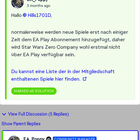
3 months ago
Hallo
Hills1701D​
,
normalerweise werden neue Spiele erst nach einiger
Zeit dem EA Play Abonnement hinzugefügt, daher
wird Star Wars Zero Company wohl erstmal nicht
über EA Play verfügbar sein.
Du kannst eine Liste der in der Mitgliedschaft
enthaltenen Spiele hier finden.
MARKED AS SOLUTION
View Full Discussion (5 Replies)
Show Parent Replies
EA_Poppy
COMMUNITY MANAGER