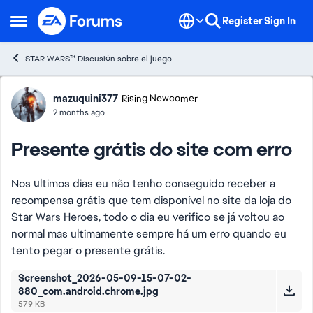
Skip to content
Register
Sign In
Open Side Menu
STAR WARS™ Discusión sobre el juego
Forum Discussion
mazuquini377
Rising Newcomer
2 months ago
Presente grátis do site com erro
Nos últimos dias eu não tenho conseguido receber a
recompensa grátis que tem disponível no site da loja do
Star Wars Heroes, todo o dia eu verifico se já voltou ao
normal mas ultimamente sempre há um erro quando eu
tento pegar o presente grátis.
Screenshot_2026-05-09-15-07-02-
880_com.android.chrome.jpg
579 KB