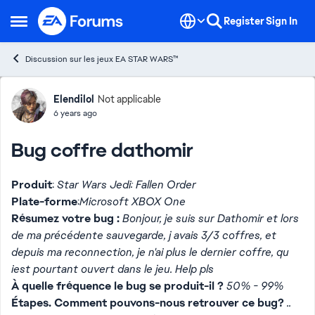
Skip to content
Register
Sign In
Open Side Menu
Discussion sur les jeux EA STAR WARS™
Forum Discussion
Elendilol
Not applicable
6 years ago
Bug coffre dathomir
Produit
:
Star Wars Jedi: Fallen Order
Plate-forme
:
Microsoft XBOX One
Résumez votre bug :
Bonjour, je suis sur Dathomir et lors
de ma précédente sauvegarde, j avais 3/3 coffres, et
depuis ma reconnection, je n'ai plus le dernier coffre, qu
iest pourtant ouvert dans le jeu. Help pls
À quelle fréquence le bug se produit-il ?
50% - 99%
Étapes. Comment pouvons-nous retrouver ce bug?
..