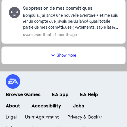
Suppression de mes cosmétiques
Bonjours, j’ai lancé une nouvelle aventure + et me suis
rendu compte que j’avais perdu lancé quasi totale
partie de mes cosmétiques ( vêtements, sabre laser,
bd…) est ce normal ? merci bonne...
evanscreedfoot
1 month ago
Show More
Browse Games
EA app
EA Help
About
Accessibility
Jobs
Legal
User Agreement
Privacy & Cookie