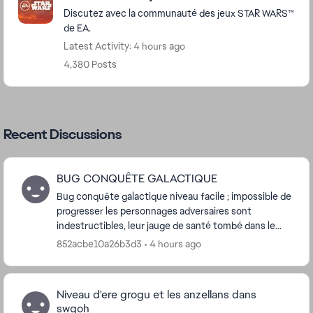
Discutez avec la communauté des jeux STAR WARS™
de EA.
Latest Activity: 4 hours ago
4,380 Posts
Recent Discussions
BUG CONQUÊTE GALACTIQUE
Bug conquête galactique niveau facile ; impossible de
progresser les personnages adversaires sont
indestructibles, leur jauge de santé tombé dans le
rouge mais ils ne meurent pas, j'ai contacté le se...
852acbe10a26b3d3
4 hours ago
Niveau d'ere grogu et les anzellans dans
swgoh