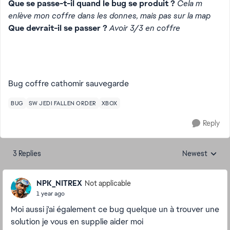
Que se passe-t-il quand le bug se produit ?
Cela m
enlève mon coffre dans les donnes, mais pas sur la map
Que devrait-il se passer ?
Avoir 3/3 en coffre
Bug coffre cathomir sauvegarde
BUG
SW JEDI FALLEN ORDER
XBOX
Reply
3 Replies
Newest
Replies sorted
NPK_NITREX
Not applicable
1 year ago
Moi aussi j'ai également ce bug quelque un à trouver une
solution je vous en supplie aider moi