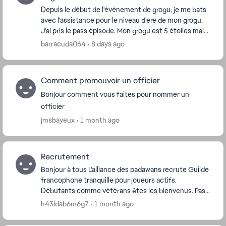
Depuis le début de l'événement de grogu, je me bats
avec l'assistance pour le niveau d'ere de mon grogu.
J'ai pris le pass épisode. Mon grogu est 5 étoiles mais
je ne peux pas dépasser le niveau d'...
barracuda064
8 days ago
Comment promouvoir un officier
Bonjour comment vous faites pour nommer un
officier
jmsbayeux
1 month ago
Recrutement
Bonjour à tous L'alliance des padawans recrute Guilde
francophone tranquille pour joueurs actifs.
Débutants comme vétérans êtes les bienvenus. Pas
de contraintes, juste une participation régulièr...
h43ldab6m6g7
1 month ago