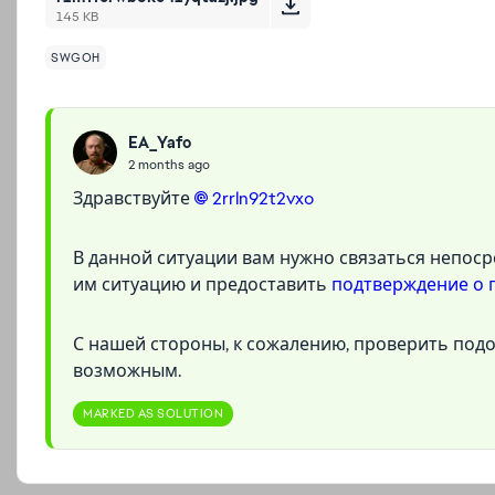
145 KB
SWGOH
EA_Yafo
2 months ago
Здравствуйте
2rrln92t2vxo​
В данной ситуации вам нужно связаться непос
им ситуацию и предоставить
подтверждение о 
С нашей стороны, к сожалению, проверить по
возможным.
MARKED AS SOLUTION