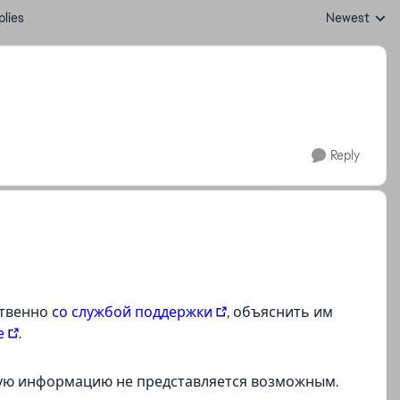
plies
Newest
Replies sorte
Reply
ственно
со службой поддержки
, объяснить им
е
.
ную информацию не представляется возможным.