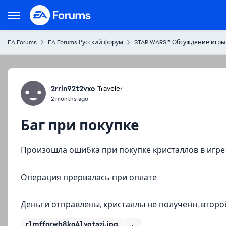
Skip to content
Open Side Menu
EA Forums
EA Forums Русский форум
STAR WARS™ Обсуждение игры
Forum Discussion
2rrln92t2vxo
Traveler
2 months ago
Баг при покупке
Произошла ошибка при покупке кристаллов в игре st
Операция прервалась при оплате
Деньги отправлены, кристаллы не полученн, второй
r1mfforwb8ko41yqtazj.jpg