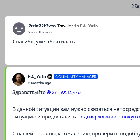
2 Re
2rrln92t2vxo
to EA_Yafo
Traveler
2 months ago
Спасибо, уже обратилась
EA_Yafo
COMMUNITY MANAGER
2 months ago
Здравствуйте
2rrln92t2vxo​
В данной ситуации вам нужно связаться непосред
ситуацию и предоставить
подтверждение о покупк
С нашей стороны, к сожалению, проверить подоб