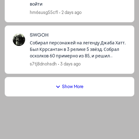
войти
d by
hm6susg55cfl
2 days ago
SWGOH
Собирал персонажей на легенду Джаба Хатт.
Был Кррсантан в 3 релике 5 звёзд. Собрал
осколков 60 примерно из 85, и решил
повысить персонажа с помощью жетона до
s7tj8dnohsdh
3 days ago
5 релике и 6 звёзд, в надежде что потом д...
Show More