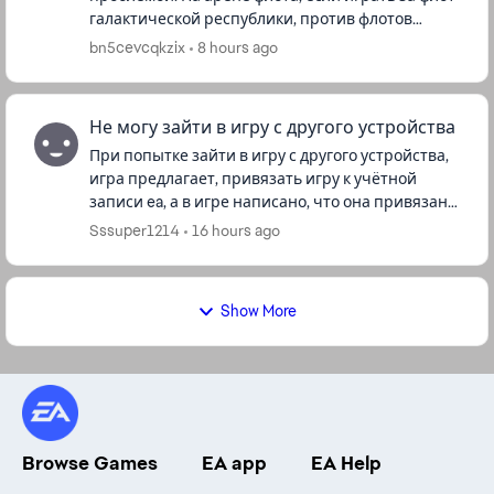
галактической республики, против флотов
повстанцев не совсем корректно работает баф
bn5cevcqkzix
8 hours ago
«безграничная преданность» по...
Не могу зайти в игру с другого устройства
При попытке зайти в игру с другого устройства,
игра предлагает, привязать игру к учётной
записи ea, а в игре написано, что она привязана,
если нажать на кнопку отвязать учётную запись,
Sssuper1214
16 hours ago
игра пишет, чт...
Show More
Browse Games
EA app
EA Help