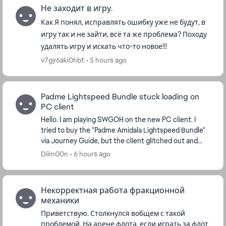
Не заходит в игру.
Как Я понял, исправлять ошибку уже не будут, в
игру так и не зайти, всё та же проблема? Походу
удалять игру и искать что-то новое!!!
v7gy6aki0hbt
5 hours ago
Padme Lightspeed Bundle stuck loading on
PC client
Hello. I am playing SWGOH on the new PC client. I
tried to buy the "Padme Amidala Lightspeed Bundle"
via Journey Guide, but the client glitched out and
froze. In my EA account order history, the pur...
Diim00n
6 hours ago
Некорректная работа фракционной
механики
Приветствую. Столкнулся вобщем с такой
проблемой. На арене флота, если играть за флот