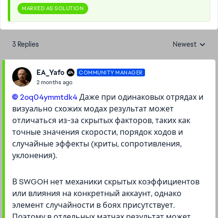
MARKED AS SOLUTION
3 Replies
Newest
Replies sorted
EA_Yafo
COMMUNITY MANAGER
2 months ago
2oq04ymmtdk4​
Даже при одинаковых отрядах и
визуально схожих модах результат может
отличаться из-за скрытых факторов, таких как
точные значения скорости, порядок ходов и
случайные эффекты (криты, сопротивления,
уклонения).
В SWGOH нет механики скрытых коэффициентов
или влияния на конкретный аккаунт, однако
элемент случайности в боях присутствует.
Поэтому в отдельных матчах результат может