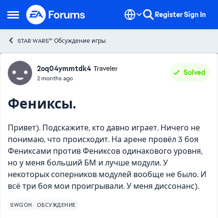
Skip to content
Register
Sign In
Open Side Menu
STAR WARS™ Обсуждение игры
Forum Discussion
2oq04ymmtdk4
Traveler
Solved
2 months ago
Фениксы.
Привет). Подскажите, кто давно играет. Ничего не
понимаю, что происходит. На арене провёл 3 боя
Фениксами против Фениксов одинакового уровня,
но у меня больший БМ и лучше модули. У
некоторых соперников модулей вообще не было. И
всё три боя мои проигрывали. У меня диссонанс).
SWGOH
ОБСУЖДЕНИЕ