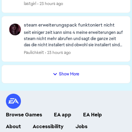
lastgirl
23 hours ago
steam erweiterungspack funktoniert nicht
seit einiger zeit kann sims 4 meine erweiterungen auf
steam nicht mehr abrufen und sagt die ganze zeit
das die nicht instaliert sind obwohl sie instaliert sind
aber das spiel erkennt sie einfach nich...
Paulichkeit
23 hours ago
Show More
Browse Games
EA app
EA Help
About
Accessibility
Jobs