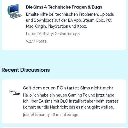
Featured Places
Die Sims 4 Technische Fragen & Bugs
Erhalte Hilfe bei technischen Problemen, Uploads
und Downloads auf der EA App, Steam, Epic, PC,
Mac, Origin, PlayStation und Xbox.
Latest Activity: 2 minutes ago
9,277 Posts
Recent Discussions
Seit dem neuen PC startet Sims nicht mehr
Hallo, ich habe ein neuen Gaming Pc und jetzt habe
ich über EA sims mit DLC installiert aber beim startet
kommt nur die Nachricht das es nicht geht weil es
defekt wäre. Ich habe alles deinstalliert ...
jeanettebunny
3 minutes ago