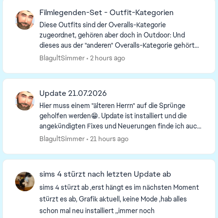
Filmlegenden-Set - Outfit-Kategorien
Diese Outfits sind der Overalls-Kategorie
zugeordnet, gehören aber doch in Outdoor: Und
dieses aus der "anderen" Overalls-Kategorie gehört
doch in Sets: Gibt es für solche Zuordnungsfehler ...
BlagultSimmer
2 hours ago
Update 21.07.2026
Hier muss einem "älteren Herrn" auf die Sprünge
geholfen werden😁. Update ist installiert und die
angekündigten Fixes und Neuerungen finde ich auch
in meinem Spiel. Aber 2 Punkte zur Nachfrage. Vor...
BlagultSimmer
21 hours ago
sims 4 stürzt nach letzten Update ab
sims 4 stürzt ab ,erst hängt es im nächsten Moment
stürzt es ab, Grafik aktuell, keine Mode ,hab alles
schon mal neu installiert ,,immer noch