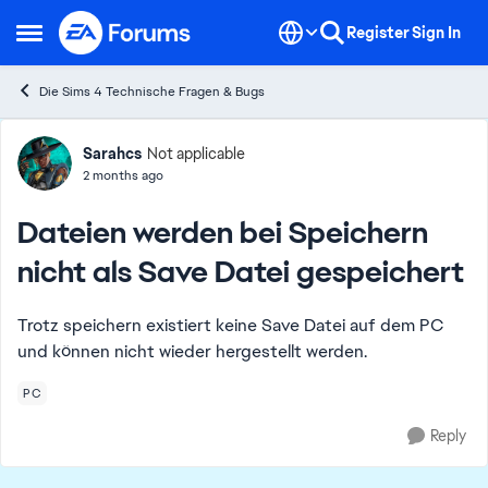
Skip to content
Register
Sign In
Open Side Menu
Die Sims 4 Technische Fragen & Bugs
Forum Discussion
Sarahcs
Not applicable
2 months ago
Dateien werden bei Speichern
nicht als Save Datei gespeichert
Trotz speichern existiert keine Save Datei auf dem PC
und können nicht wieder hergestellt werden.
PC
Reply