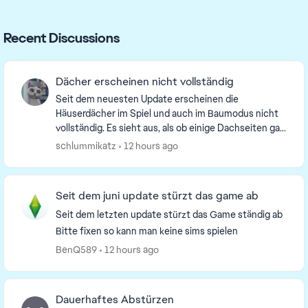
Recent Discussions
Dächer erscheinen nicht vollständig
Seit dem neuesten Update erscheinen die
Häuserdächer im Spiel und auch im Baumodus nicht
vollständig. Es sieht aus, als ob einige Dachseiten gar
nicht vorhanden sind. Gerade beim Bauen ist das
schlummikatz
12 hours ago
mehr a...
Seit dem juni update stürzt das game ab
Seit dem letzten update stürzt das Game ständig ab
Bitte fixen so kann man keine sims spielen
BenQ589
12 hours ago
Dauerhaftes Abstürzen