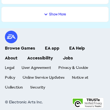
nicht ...
Show More
Browse Games
EA app
EA Help
About
Accessibility
Jobs
Legal
User Agreement
Privacy & Cookie
Policy
Online Service Updates
Notice at
Collection
Security
©
Electronic Arts Inc.