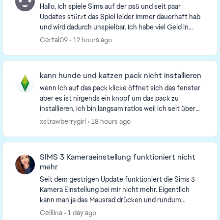
Hallo, Ich spiele Sims auf der ps5 und seit paar
Updates stürzt das Spiel leider immer dauerhaft hab
und wird dadurch unspielbar. Ich habe viel Geld in
DLC's gesteckt und fände es cool wenn dort der...
Certal09
12 hours ago
kann hunde und katzen pack nicht installieren
wenn ich auf das pack klicke öffnet sich das fenster
aber es ist nirgends ein knopf um das pack zu
installieren, ich bin langsam ratlos weil ich seit über
einem monat das pack nicht nutzen kann weil ...
xstrawberrygirl
18 hours ago
SIMS 3 Kameraeinstellung funktioniert nicht
mehr
Seit dem gestrigen Update funktioniert die Sims 3
Kamera Einstellung bei mir nicht mehr. Eigentlich
kann man ja das Mausrad drücken und rundum
schwenken.. das funktioniert bei mir seit gestern
Celilina
1 day ago