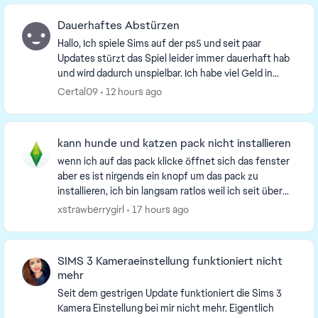
Dauerhaftes Abstürzen
Hallo, Ich spiele Sims auf der ps5 und seit paar
Updates stürzt das Spiel leider immer dauerhaft hab
und wird dadurch unspielbar. Ich habe viel Geld in
DLC's gesteckt und fände es cool wenn dort der...
Certal09
12 hours ago
kann hunde und katzen pack nicht installieren
wenn ich auf das pack klicke öffnet sich das fenster
aber es ist nirgends ein knopf um das pack zu
installieren, ich bin langsam ratlos weil ich seit über
einem monat das pack nicht nutzen kann weil ...
xstrawberrygirl
17 hours ago
SIMS 3 Kameraeinstellung funktioniert nicht
mehr
Seit dem gestrigen Update funktioniert die Sims 3
Kamera Einstellung bei mir nicht mehr. Eigentlich