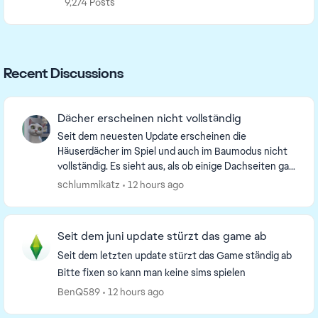
9,274 Posts
Recent Discussions
Dächer erscheinen nicht vollständig
Seit dem neuesten Update erscheinen die
Häuserdächer im Spiel und auch im Baumodus nicht
vollständig. Es sieht aus, als ob einige Dachseiten gar
nicht vorhanden sind. Gerade beim Bauen ist das
schlummikatz
12 hours ago
mehr a...
Seit dem juni update stürzt das game ab
Seit dem letzten update stürzt das Game ständig ab
Bitte fixen so kann man keine sims spielen
BenQ589
12 hours ago