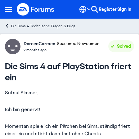
Skip to content
Register
Sign In
Open Side Menu
Die Sims 4 Technische Fragen & Bugs
Forum Discussion
DoreenCarmen
Seasoned Newcomer
Solved
2 months ago
Die Sims 4 auf PlayStation friert
ein
Sul sul Simmer,
Ich bin genervt!
Momentan spiele ich ein Pärchen bei Sims, ständig friert
einer ein und stirbt dann fast ohne Cheats.