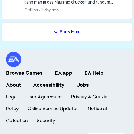
kann man ja das Mausrad drücken und rundum
schwenken.. das funktioniert bei mir seit gestern
Celilina
1 day ago
nicht ...
Show More
Browse Games
EA app
EA Help
About
Accessibility
Jobs
Legal
User Agreement
Privacy & Cookie
Policy
Online Service Updates
Notice at
Collection
Security