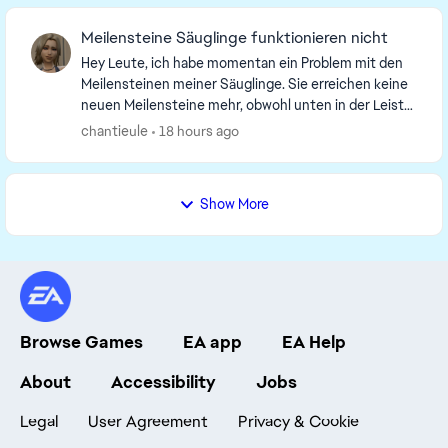
Meilensteine Säuglinge funktionieren nicht
Hey Leute, ich habe momentan ein Problem mit den
Meilensteinen meiner Säuglinge. Sie erreichen keine
neuen Meilensteine mehr, obwohl unten in der Leiste
manchmal kurz angezeigt wird, dass ein Meilen...
chantieule
18 hours ago
Show More
Browse Games
EA app
EA Help
About
Accessibility
Jobs
Legal
User Agreement
Privacy & Cookie