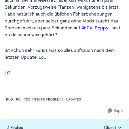
auch immer mal resettet, aber das wirkt nur ein paar
Sekunden. Vorzugsweise "Tanzen", wenigstens bis jetzt.
Habe natürlich auch die üblichen Fehlerbehebungen
durchgeführt, aber selbst ganz ohne Mods taucht das
Problem nach ein paar Sekunden auf.
EA_Poppy​
, hast
du da schon was gehört?
Ist schon sehr kurios was so alles auftauch nach dem
letzten Update, LoL
LG
BUG
PC
TECHNISCHE PROBLEME
UPDATES
Reply
3 Replies
Oldest