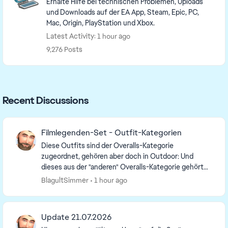
Erhalte Hilfe bei technischen Problemen, Uploads
und Downloads auf der EA App, Steam, Epic, PC,
Mac, Origin, PlayStation und Xbox.
Latest Activity: 1 hour ago
9,276 Posts
Recent Discussions
Filmlegenden-Set - Outfit-Kategorien
Diese Outfits sind der Overalls-Kategorie
zugeordnet, gehören aber doch in Outdoor: Und
dieses aus der "anderen" Overalls-Kategorie gehört
doch in Sets: Gibt es für solche Zuordnungsfehler ...
BlagultSimmer
1 hour ago
Update 21.07.2026