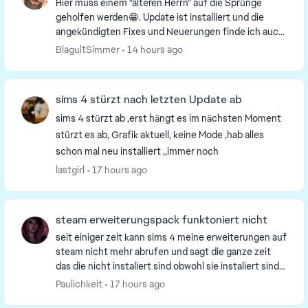
Hier muss einem "älteren Herrn" auf die Sprünge
geholfen werden😁. Update ist installiert und die
angekündigten Fixes und Neuerungen finde ich auch
in meinem Spiel. Aber 2 Punkte zur Nachfrage. Vor...
BlagultSimmer
14 hours ago
sims 4 stürzt nach letzten Update ab
sims 4 stürzt ab ,erst hängt es im nächsten Moment
stürzt es ab, Grafik aktuell, keine Mode ,hab alles
schon mal neu installiert ,,immer noch
lastgirl
17 hours ago
steam erweiterungspack funktoniert nicht
seit einiger zeit kann sims 4 meine erweiterungen auf
steam nicht mehr abrufen und sagt die ganze zeit
das die nicht instaliert sind obwohl sie instaliert sind
aber das spiel erkennt sie einfach nich...
Paulichkeit
17 hours ago