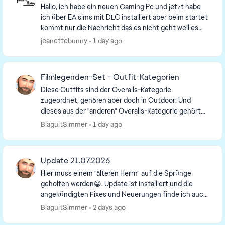
Hallo, ich habe ein neuen Gaming Pc und jetzt habe
ich über EA sims mit DLC installiert aber beim startet
kommt nur die Nachricht das es nicht geht weil es
defekt wäre. Ich habe alles deinstalliert ...
jeanettebunny
1 day ago
Filmlegenden-Set - Outfit-Kategorien
Diese Outfits sind der Overalls-Kategorie
zugeordnet, gehören aber doch in Outdoor: Und
dieses aus der "anderen" Overalls-Kategorie gehört
doch in Sets: Gibt es für solche Zuordnungsfehler ...
BlagultSimmer
1 day ago
Update 21.07.2026
Hier muss einem "älteren Herrn" auf die Sprünge
geholfen werden😁. Update ist installiert und die
angekündigten Fixes und Neuerungen finde ich auch
in meinem Spiel. Aber 2 Punkte zur Nachfrage. Vor...
BlagultSimmer
2 days ago