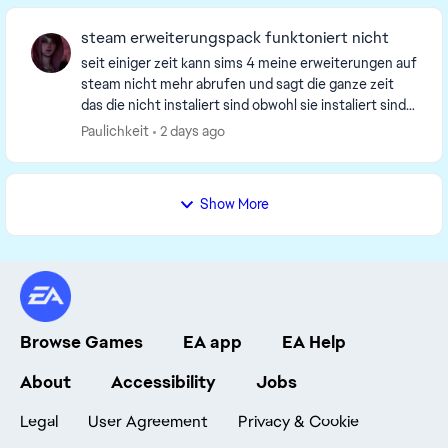
steam erweiterungspack funktoniert nicht
seit einiger zeit kann sims 4 meine erweiterungen auf
steam nicht mehr abrufen und sagt die ganze zeit
das die nicht instaliert sind obwohl sie instaliert sind
aber das spiel erkennt sie einfach nich...
Paulichkeit
2 days ago
Show More
Browse Games
EA app
EA Help
About
Accessibility
Jobs
Legal
User Agreement
Privacy & Cookie