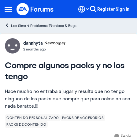
Skip to content
Register
Sign In
Open Side Menu
Los Sims 4 Problemas Técnicos & Bugs
Forum Discussion
dannhyta
Newcomer
2 months ago
Compre algunos packs y no los
tengo
Hace mucho no entraba a jugar y resulta que no tengo
ninguno de los packs que compre que para colme no son
nada baratos.!!!
CONTENIDO PERSONALIZADO
PACKS DE ACCESORIOS
PACKS DE CONTENIDO
Reply