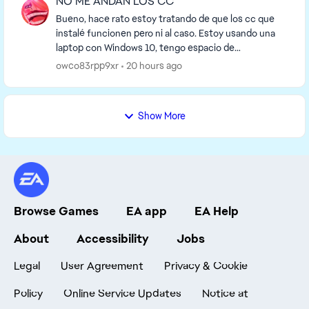
NO ME ANDAN LOS CC
Bueno, hace rato estoy tratando de que los cc que
instalé funcionen pero ni al caso. Estoy usando una
laptop con Windows 10, tengo espacio de
almacenamiento de sobra, dentro de la carpeta de
owco83rpp9xr
20 hours ago
Mods es...
Show More
Browse Games
EA app
EA Help
About
Accessibility
Jobs
Legal
User Agreement
Privacy & Cookie
Policy
Online Service Updates
Notice at