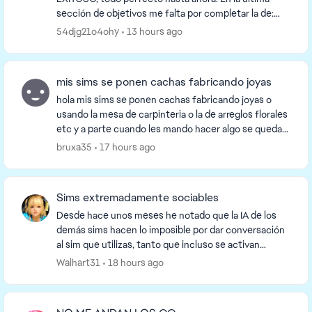
sección de objetivos me falta por completar la de:
hacer que un hijo niño complete una aspiración y
54djg21o4ohy
13 hours ago
que...
mis sims se ponen cachas fabricando joyas
hola mis sims se ponen cachas fabricando joyas o
usando la mesa de carpinteria o la de arreglos florales
etc y a parte cuando les mando hacer algo se quedan
parados tardan en moverse y en los ordena...
bruxa35
17 hours ago
Sims extremadamente sociables
Desde hace unos meses he notado que la IA de los
demás sims hacen lo imposible por dar conversación
al sim que utilizas, tanto que incluso se activan
conversaciones estando el sim controlado en una h...
Walhart31
18 hours ago