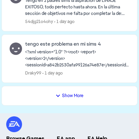
Tengo en 2 padres sims la aspiración de LINAJE
EXITOSO, todo perfecto hasta ahora. En la última
sección de objetivos me falta por completar la de:
hacer que un hijo niño complete una aspiración y
54djg21o4ohy
1 day ago
que...
tengo este problema en mi sims 4
<?xml version="1.0" ?><root> <report>
<version>2</version>
<sessionid>a842b2530afa99126a74e87e</sessionid>
<type>desync</type>
Draky99
1 day ago
<sku>ea.maxis.sims4_64.15.pc</sku>
<createtime>2026-08-06 16:09:38</createti...
Show More
Browse Games
EA app
EA Help