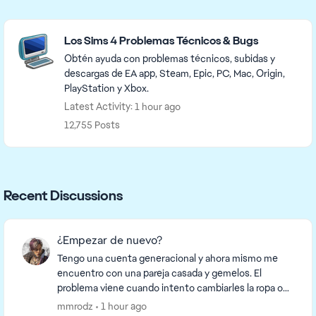
Featured Places
Los Sims 4 Problemas Técnicos & Bugs
Obtén ayuda con problemas técnicos, subidas y
descargas de EA app, Steam, Epic, PC, Mac, Origin,
PlayStation y Xbox.
Latest Activity: 1 hour ago
12,755 Posts
Recent Discussions
¿Empezar de nuevo?
Tengo una cuenta generacional y ahora mismo me
encuentro con una pareja casada y gemelos. El
problema viene cuando intento cambiarles la ropa o
algo, que al salir me dicen que acaban de comenzar
mmrodz
1 hour ago