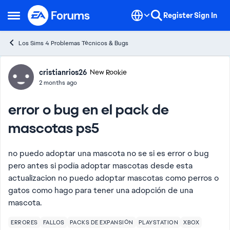
Skip to content
Register
Sign In
Open Side Menu
Los Sims 4 Problemas Técnicos & Bugs
Forum Discussion
cristianrios26
New Rookie
2 months ago
error o bug en el pack de
mascotas ps5
no puedo adoptar una mascota no se si es error o bug
pero antes si podía adoptar mascotas desde esta
actualizacion no puedo adoptar mascotas como perros o
gatos como hago para tener una adopción de una
mascota.
ERRORES
FALLOS
PACKS DE EXPANSIÓN
PLAYSTATION
XBOX