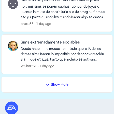
hola mis sims se ponen cachas fabricando joyas o
usando la mesa de carpinteria o la de arreglos florales
etc y a parte cuando les mando hacer algo se quedan
parados tardan en moverse y en los ordena...
bruxa35
1 day ago
Sims extremadamente sociables
Desde hace unos meses he notado que la IA de los
demás sims hacen lo imposible por dar conversación
al sim que utilizas, tanto que incluso se activan
conversaciones estando el sim controlado en una h...
Walhart31
1 day ago
Show More