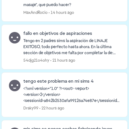
masaje", que puedo hacer?
MaxAndRocio
14 hours ago
fallo en objetivos de aspiraciones
Tengo en 2 padres sims la aspiración de LINAJE
EXITOSO, todo perfecto hasta ahora. En la última
sección de objetivos me falta por completar la de:
hacer que un hijo niño complete una aspiración y
54djg21o4ohy
21 hours ago
que...
tengo este problema en mi sims 4
<?xml version="1.0" ?><root> <report>
<version>2</version>
<sessionid>a842b2530afa99126a74e87e</sessionid>
<type>desync</type>
Draky99
22 hours ago
<sku>ea.maxis.sims4_64.15.pc</sku>
<createtime>2026-08-06 16:09:38</createti...
mis sims se ponen cachas fabricando joyas