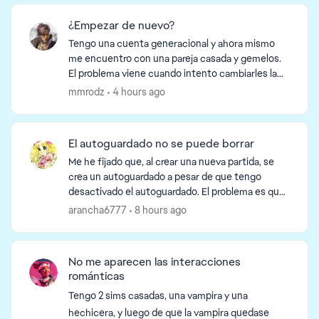
d by
¿Empezar de nuevo?
Tengo una cuenta generacional y ahora mismo
me encuentro con una pareja casada y gemelos.
El problema viene cuando intento cambiarles la
ropa o algo, que al salir me dicen que acaban de
mmrodz
4 hours ago
comenzar una ...
El autoguardado no se puede borrar
Me he fijado que, al crear una nueva partida, se
crea un autoguardado a pesar de que tengo
desactivado el autoguardado. El problema es que
los autoguardados no se pueden borrar desde el
arancha6777
8 hours ago
menú principa...
No me aparecen las interacciones
románticas
Tengo 2 sims casadas, una vampira y una
hechicera, y luego de que la vampira quedase