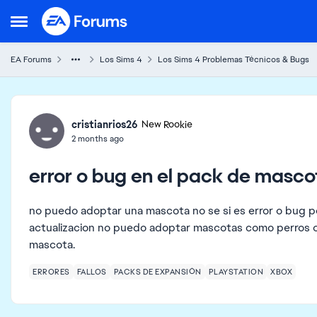
Skip to content
Open Side Menu
EA Forums
Los Sims 4
Los Sims 4 Problemas Técnicos & Bugs
Forum Discussion
cristianrios26
New Rookie
2 months ago
error o bug en el pack de masco
no puedo adoptar una mascota no se si es error o bug 
actualizacion no puedo adoptar mascotas como perros 
mascota.
ERRORES
FALLOS
PACKS DE EXPANSIÓN
PLAYSTATION
XBOX