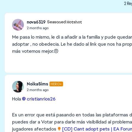
2 Re
nova6319
Seasoned Hotshot
2 months ago
Me pasa lo mismo, le di a añadir a la familia y pude qued
adoptar , no obedecía. Le he dado al link que nos ha prop
más votemos mejor.😠
NoikaSims
HERO+
2 months ago
Hola
cristianrios26​
Es un error que está pasando en todas las plataformas de
puedes dar a Votar para darle más visibilidad al problem
jugadores afectados
[CD] Cant adopt pets | EA Foru