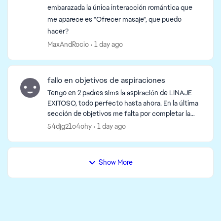
embarazada la única interacción romántica que
me aparece es "Ofrecer masaje", que puedo
hacer?
MaxAndRocio
1 day ago
fallo en objetivos de aspiraciones
Tengo en 2 padres sims la aspiración de LINAJE
EXITOSO, todo perfecto hasta ahora. En la última
sección de objetivos me falta por completar la
de: hacer que un hijo niño complete una
54djg21o4ohy
1 day ago
aspiración y que...
Show More