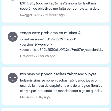
EXITOSO, todo perfecto hasta ahora. En la última
sección de objetivos me falta por completar la de:
hacer que un hijo niño complete una aspiración y
54djg21o4ohy
21 hours ago
que...
tengo este problema en mi sims 4
<?xml version="1.0" ?><root> <report>
<version>2</version>
<sessionid>a842b2530afa99126a74e87e</sessionid>
<type>desync</type>
Draky99
21 hours ago
<sku>ea.maxis.sims4_64.15.pc</sku>
<createtime>2026-08-06 16:09:38</createti...
mis sims se ponen cachas fabricando joyas
hola mis sims se ponen cachas fabricando joyas o
usando la mesa de carpinteria o la de arreglos florales
etc y a parte cuando les mando hacer algo se quedan
parados tardan en moverse y en los ordena...
bruxa35
1 day ago