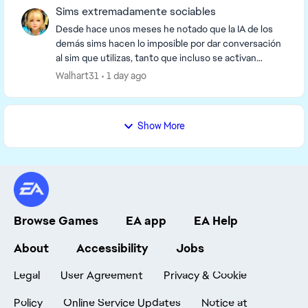
Sims extremadamente sociables
Desde hace unos meses he notado que la IA de los
demás sims hacen lo imposible por dar conversación
al sim que utilizas, tanto que incluso se activan
conversaciones estando el sim controlado en una h...
Walhart31
1 day ago
Show More
Browse Games
EA app
EA Help
About
Accessibility
Jobs
Legal
User Agreement
Privacy & Cookie
Policy
Online Service Updates
Notice at