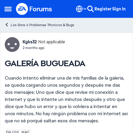
Skip to content
Register
Sign In
Open Side Menu
Los Sims 4 Problemas Técnicos & Bugs
Forum Discussion
Kgks32
Not applicable
2 months ago
GALERÍA BUGUEADA
Cuando intento eliminar una de mis familias de la galería,
se queda cargando unos segundos y después me das
dos mensajes: Uno que dice que revise mi conexión a
internet y que lo intente un minutos después y otro que
dice que hubo un error y que lo volviera a intentar en
unos minutos. No hay ningún problema con mi internet así
que no sé porqué saltan esos dos mensajes.
FALLOS
MAC