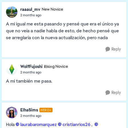
raaaul_mv
New Novice
2 months ago
A mi igual me esta pasando y pensé que era el único ya
que no veía a nadie habla de esto, de hecho pensé que
se arreglaría con la nueva actualización, pero nada
Reply
WolfFujoshi
Rising Novice
2 months ago
A mi también me pasa.
Reply
ElhaSims
HERO+
2 months ago
Hola
laurabaromarquez​
cristianrios26​
,