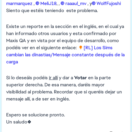
marmarquez​
,
MeliJ18​
, ,
raaaul_mv​
, y
WolfFujoshi​
Siento que estéis teniendo este problema.
Existe un reporte en la sección en el inglés, en el cual ya
han informado otros usuarios y esta confirmado por
Maxis QA y en vista por el equipo de desarrollo, como
podéis ver en el siguiente enlace:
[RL] Los Sims
cambian las dinastías/Mensaje constante después de la
carga
Si lo deseáis podéis
ir allí
y dar a
Votar
en la parte
superior derecha. De esa manera, daréis mayor
visibilidad al problema. Recordar que si queréis dejar un
mensaje allí, a de ser en inglés.
Espero se solucione pronto.
Un saludo🍀