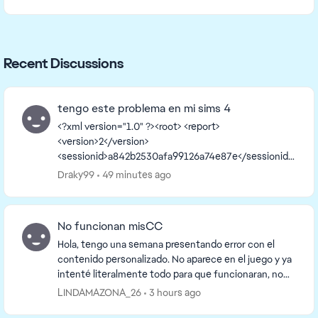
Recent Discussions
tengo este problema en mi sims 4
<?xml version="1.0" ?><root> <report>
<version>2</version>
<sessionid>a842b2530afa99126a74e87e</sessionid>
<type>desync</type>
Draky99
49 minutes ago
<sku>ea.maxis.sims4_64.15.pc</sku>
<createtime>2026-08-06 16:09:38</createti...
No funcionan misCC
Hola, tengo una semana presentando error con el
contenido personalizado. No aparece en el juego y ya
intenté literalmente todo para que funcionaran, no
uso mods por lo que no hay conflictos con eso. ...
LINDAMAZONA_26
3 hours ago