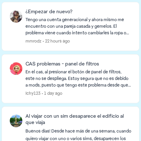
¿Empezar de nuevo?
Tengo una cuenta generacional y ahora mismo me
encuentro con una pareja casada y gemelos. El
problema viene cuando intento cambiarles la ropa o
algo, que al salir me dicen que acaban de comenzar
mmrodz
22 hours ago
una ...
CAS problemas - panel de filtros
En el cas, al presionar el botón de panel de filtros,
este no se despliega. Estoy segura que no es debido
a mods, puesto que tengo este problema desde que
reinstalé el juego la semana pasada. No ...
Ichy123
1 day ago
Al viajar con un sim desaparece el edificio al
que viaja
Buenos días! Desde hace más de una semana, cuando
quiero viajar con uno o varios sims, desaparecen los