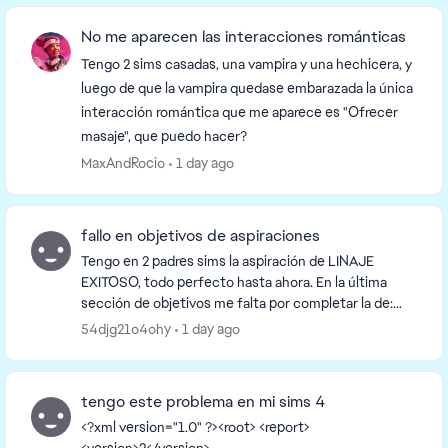
No me aparecen las interacciones románticas
Tengo 2 sims casadas, una vampira y una hechicera, y
luego de que la vampira quedase embarazada la única
interacción romántica que me aparece es "Ofrecer
masaje", que puedo hacer?
MaxAndRocio
1 day ago
fallo en objetivos de aspiraciones
Tengo en 2 padres sims la aspiración de LINAJE
EXITOSO, todo perfecto hasta ahora. En la última
sección de objetivos me falta por completar la de:
hacer que un hijo niño complete una aspiración y
54djg21o4ohy
1 day ago
que...
tengo este problema en mi sims 4
<?xml version="1.0" ?><root> <report>