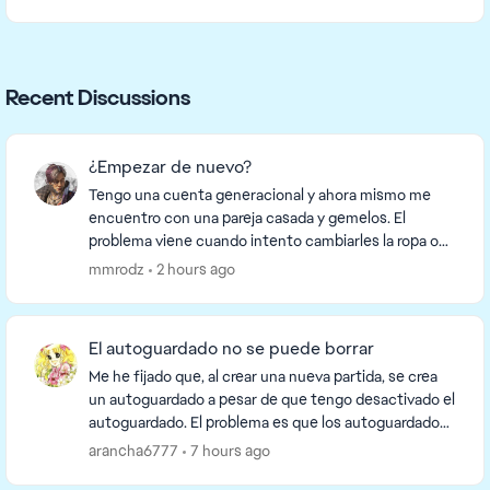
Recent Discussions
¿Empezar de nuevo?
Tengo una cuenta generacional y ahora mismo me
encuentro con una pareja casada y gemelos. El
problema viene cuando intento cambiarles la ropa o
algo, que al salir me dicen que acaban de comenzar
mmrodz
2 hours ago
una ...
El autoguardado no se puede borrar
Me he fijado que, al crear una nueva partida, se crea
un autoguardado a pesar de que tengo desactivado el
autoguardado. El problema es que los autoguardados
no se pueden borrar desde el menú principa...
arancha6777
7 hours ago