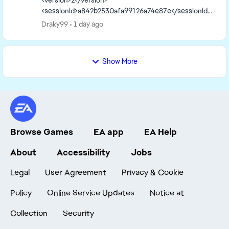
<version>2</version>
<sessionid>a842b2530afa99126a74e87e</sessionid>
<type>desync</type>
Draky99
1 day ago
<sku>ea.maxis.sims4_64.15.pc</sku>
<createtime>2026-08-06 16:09:38</createti...
Show More
Browse Games
EA app
EA Help
About
Accessibility
Jobs
Legal
User Agreement
Privacy & Cookie
Policy
Online Service Updates
Notice at
Collection
Security