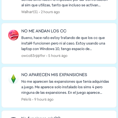
al sim que utilizas, tanto que incluso se activan
conversaciones estando el sim controlado en una h...
Walhart31
2 hours ago
NO ME ANDAN LOS CC
Bueno, hace rato estoy tratando de que los cc que
instalé funcionen pero ni al caso. Estoy usando una
laptop con Windows 10, tengo espacio de
almacenamiento de sobra, dentro de la carpeta de
owco83rpp9xr
5 hours ago
Mods es...
NO APARECEN MIS EXPANSIONES
No me aparecen las expansiones que tenia adquiridas
a juego. Me aparece solo instalado los sims 4 pero
ninguna de las expansiones. En el juego aparece
como adquiridas, pero no da opción a volver a d...
Pekris
9 hours ago