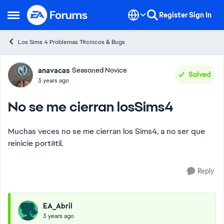
Skip to content
Register
Sign In
Open Side Menu
Los Sims 4 Problemas Técnicos & Bugs
Forum Discussion
anavacas
Seasoned Novice
Solved
3 years ago
No se me cierran losSims4
Muchas veces no se me cierran los Sims4, a no ser que
reinicie portátil.
Reply
EA_Abril
3 years ago