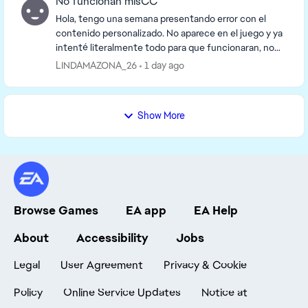
No funcionan misCC
Hola, tengo una semana presentando error con el
contenido personalizado. No aparece en el juego y ya
intenté literalmente todo para que funcionaran, no
uso mods por lo que no hay conflictos con eso. ...
LINDAMAZONA_26
1 day ago
Show More
Browse Games
EA app
EA Help
About
Accessibility
Jobs
Legal
User Agreement
Privacy & Cookie
Policy
Online Service Updates
Notice at