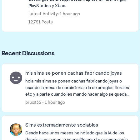
PlayStation y Xbox.
Latest Activity: 1 hour ago
12,751 Posts
Recent Discussions
mis sims se ponen cachas fabricando joyas
hola mis sims se ponen cachas fabricando joyas o
usando la mesa de carpinteria o la de arreglos florales
etc y a parte cuando les mando hacer algo se quedan
parados tardan en moverse y en los ordena...
bruxa35
1 hour ago
Sims extremadamente sociables
Desde hace unos meses he notado que la IA de los
demás sims hacen lo imposible por dar conversación