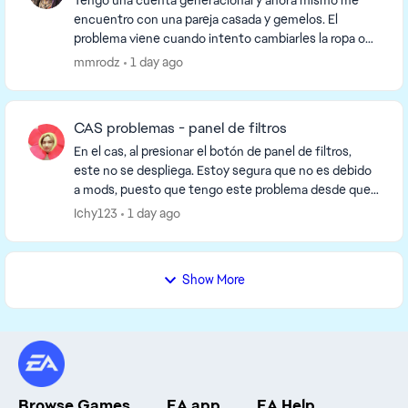
Tengo una cuenta generacional y ahora mismo me
encuentro con una pareja casada y gemelos. El
problema viene cuando intento cambiarles la ropa o
algo, que al salir me dicen que acaban de comenzar
mmrodz
1 day ago
una ...
CAS problemas - panel de filtros
En el cas, al presionar el botón de panel de filtros,
este no se despliega. Estoy segura que no es debido
a mods, puesto que tengo este problema desde que
reinstalé el juego la semana pasada. No ...
Ichy123
1 day ago
Show More
Browse Games
EA app
EA Help