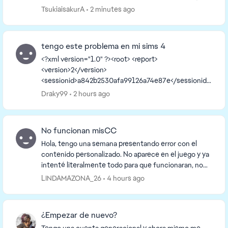
puedo ver los objetos, no me deja interactuar ...
TsukiaisakurA
2 minutes ago
tengo este problema en mi sims 4
<?xml version="1.0" ?><root> <report>
<version>2</version>
<sessionid>a842b2530afa99126a74e87e</sessionid>
<type>desync</type>
Draky99
2 hours ago
<sku>ea.maxis.sims4_64.15.pc</sku>
<createtime>2026-08-06 16:09:38</createti...
No funcionan misCC
Hola, tengo una semana presentando error con el
contenido personalizado. No aparece en el juego y ya
intenté literalmente todo para que funcionaran, no
uso mods por lo que no hay conflictos con eso. ...
LINDAMAZONA_26
4 hours ago
¿Empezar de nuevo?