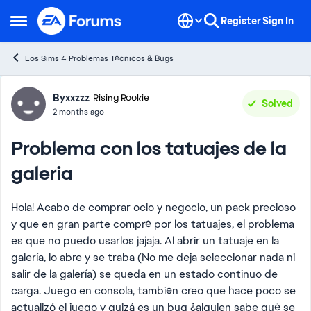
Skip to content
Register
Sign In
Open Side Menu
Los Sims 4 Problemas Técnicos & Bugs
Forum Discussion
Byxxzzz
Rising Rookie
Solved
2 months ago
Problema con los tatuajes de la
galeria
Hola! Acabo de comprar ocio y negocio, un pack precioso
y que en gran parte compré por los tatuajes, el problema
es que no puedo usarlos jajaja. Al abrir un tatuaje en la
galería, lo abre y se traba (No me deja seleccionar nada ni
salir de la galería) se queda en un estado continuo de
carga. Juego en consola, también creo que hace poco se
actualizó el juego y quizá es un bug ¿alguien sabe qué se