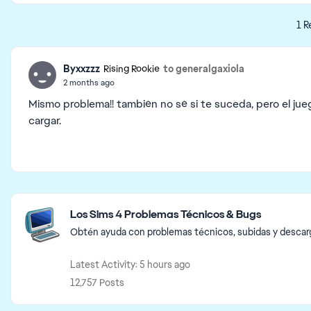
1 R
Byxxzzz
to generalgaxiola
Rising Rookie
2 months ago
Mismo problema!! también no sé si te suceda, pero el ju
cargar.
Featured Places
Los Sims 4 Problemas Técnicos & Bugs
Obtén ayuda con problemas técnicos, subidas y descarga
Latest Activity: 5 hours ago
12,757 Posts