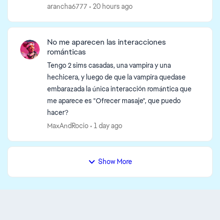
los autoguardados no se pueden borrar desde el
arancha6777
20 hours ago
menú principa...
No me aparecen las interacciones
románticas
Tengo 2 sims casadas, una vampira y una
hechicera, y luego de que la vampira quedase
embarazada la única interacción romántica que
me aparece es "Ofrecer masaje", que puedo
hacer?
MaxAndRocio
1 day ago
Show More