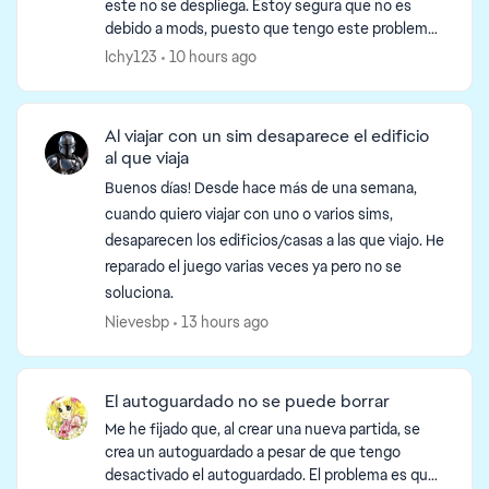
este no se despliega. Estoy segura que no es
debido a mods, puesto que tengo este problema
d by
desde que reinstalé el juego la semana pasada. No
Ichy123
10 hours ago
...
Al viajar con un sim desaparece el edificio
al que viaja
Buenos días! Desde hace más de una semana,
cuando quiero viajar con uno o varios sims,
desaparecen los edificios/casas a las que viajo. He
reparado el juego varias veces ya pero no se
soluciona.
Nievesbp
13 hours ago
El autoguardado no se puede borrar
Me he fijado que, al crear una nueva partida, se
crea un autoguardado a pesar de que tengo
desactivado el autoguardado. El problema es que