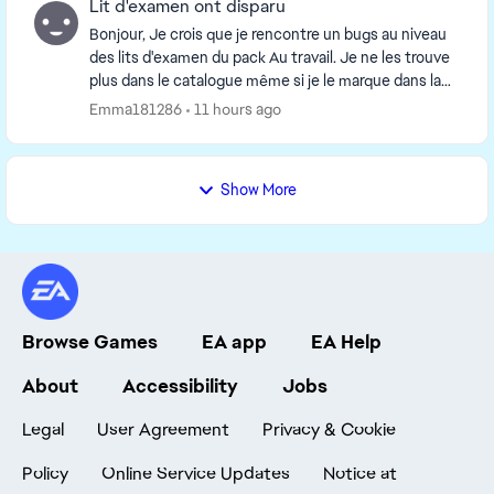
Lit d'examen ont disparu
Bonjour, Je crois que je rencontre un bugs au niveau
des lits d'examen du pack Au travail. Je ne les trouve
plus dans le catalogue même si je le marque dans la
barre de recherche. J'ai réparé le je...
Emma181286
11 hours ago
Show More
Browse Games
EA app
EA Help
About
Accessibility
Jobs
Legal
User Agreement
Privacy & Cookie
Policy
Online Service Updates
Notice at