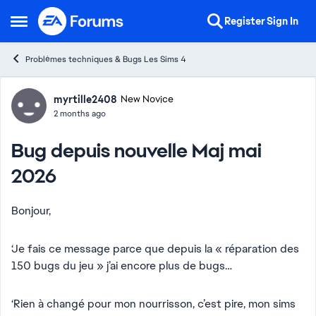
Skip to content
Register
Sign In
Open Side Menu
Problèmes techniques & Bugs Les Sims 4
Forum Discussion
myrtille2408
New Novice
2 months ago
Bug depuis nouvelle Maj mai
2026
Bonjour,
‘Je fais ce message parce que depuis la « réparation des
150 bugs du jeu » j’ai encore plus de bugs…
‘Rien à changé pour mon nourrisson, c’est pire, mon sims