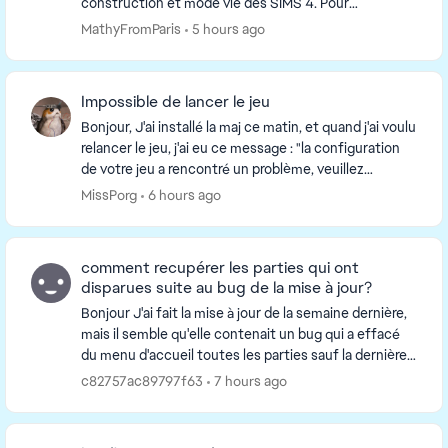
construction et mode vie des SIMS 4. Pour
information, ma souris fonctionne très bien hors ...
MathyFromParis
5 hours ago
Impossible de lancer le jeu
Bonjour, J'ai installé la maj ce matin, et quand j'ai voulu
relancer le jeu, j'ai eu ce message : "la configuration
de votre jeu a rencontré un problème, veuillez
réinstaller votre jeu". Je joue av...
MissPorg
6 hours ago
comment recupérer les parties qui ont
disparues suite au bug de la mise à jour?
Bonjour J'ai fait la mise à jour de la semaine dernière,
mais il semble qu'elle contenait un bug qui a effacé
du menu d'accueil toutes les parties sauf la dernière
lancée. Autrement dit mon fils ét...
c82757ac89797f63
7 hours ago