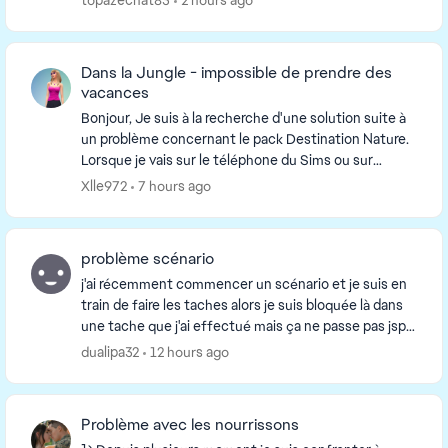
topazechat83
2 hours ago
Dans la Jungle - impossible de prendre des
vacances
Bonjour, Je suis à la recherche d'une solution suite à
un problème concernant le pack Destination Nature.
Lorsque je vais sur le téléphone du Sims ou sur
l'ordinateur, l'option « Prendre des vac...
Xlle972
7 hours ago
problème scénario
j'ai récemment commencer un scénario et je suis en
train de faire les taches alors je suis bloquée là dans
une tache que j'ai effectué mais ça ne passe pas jsp
pk ( j'ai changé ensuite les aspiration...
dualipa32
12 hours ago
Problème avec les nourrissons