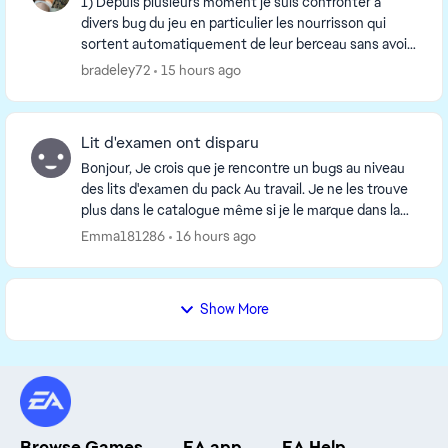
1) Depuis plusieurs moment je suis confronter à
divers bug du jeu en particulier les nourrisson qui
sortent automatiquement de leur berceau sans avoir
fait la commande 2) au moment que on veux leur...
bradeley72
15 hours ago
Lit d'examen ont disparu
Bonjour, Je crois que je rencontre un bugs au niveau
des lits d'examen du pack Au travail. Je ne les trouve
plus dans le catalogue même si je le marque dans la
barre de recherche. J'ai réparé le je...
Emma181286
16 hours ago
Show More
Browse Games
EA app
EA Help