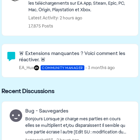
les téléchargements sur EA App, Steam, Epic, PC,
Mac, Origin, Playstation et Xbox.
Latest Activity: 2 hours ago
17,875 Posts
Community Highlights
🚨 Extensions manquantes ? Voici comment les
réactiver. 🚨
EA_Hux
3 months ago
COMMUNITY MANAGER
Recent Discussions
Bug - Sauvegardes
Bonjours Lorsque je charge mes parties en cours
elles se multiplient et/ou disparaissent Il semble qu
une partie écrase l autre [Edit SU : modification du
titre pour une meilleure lisib...