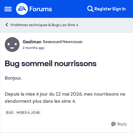
Skip to content
Register
Sign In
Open Side Menu
Problèmes techniques & Bugs Les Sims 4
Forum Discussion
Gesliman
Seasoned Newcomer
2 months ago
Bug sommeil nourrissons
Bonjour,
Depuis la mise à jour du 12 mai 2026, mes nourrissons ne
s'endorment plus dans les sims 4.
BUG
MISES À JOUR
Reply