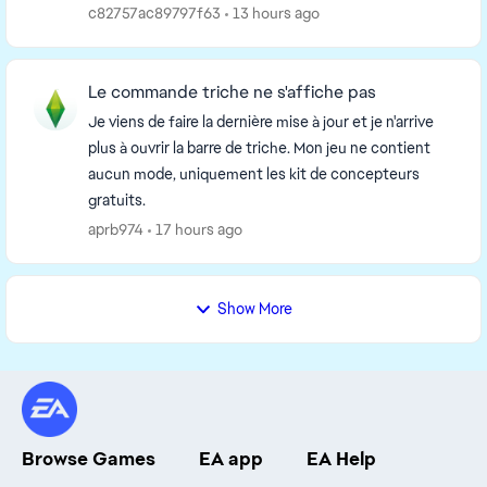
lancée. Autrement dit mon fils ét...
c82757ac89797f63
13 hours ago
Le commande triche ne s'affiche pas
Je viens de faire la dernière mise à jour et je n'arrive
plus à ouvrir la barre de triche. Mon jeu ne contient
aucun mode, uniquement les kit de concepteurs
gratuits.
aprb974
17 hours ago
Show More
Browse Games
EA app
EA Help