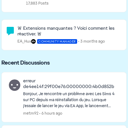
17,883 Posts
Community Highlights
🚨 Extensions manquantes ? Voici comment les
réactiver. 🚨
EA_Hux
3 months ago
COMMUNITY MANAGER
Recent Discussions
erreur
de4ee14f:29f00e76:00000000:4b0d852b
Bonjour, Je rencontre un problème avec Les Sims 4
sur PC depuis ma réinstallation du jeu. Lorsque
j’essaie de lancer le jeu via EA App, le lancement
échoue et un message apparaît avec le code d’e...
metm92
6 hours ago