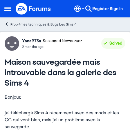
Skip to content
Register
Sign In
Open Side Menu
Problèmes techniques & Bugs Les Sims 4
Forum Discussion
Yana973a
Seasoned Newcomer
Solved
2 months ago
Maison sauvegardée mais
introuvable dans la galerie des
Sims 4
Bonjour,
j'ai téléchargé Sims 4 récemment avec des mods et les
CC qui vont bien, mais j'ai un problème avec la
sauvegarde.