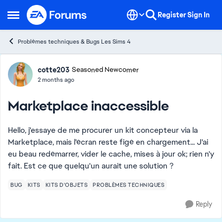
Skip to content
Register
Sign In
Open Side Menu
Problèmes techniques & Bugs Les Sims 4
Forum Discussion
cotte203
Seasoned Newcomer
2 months ago
Marketplace inaccessible
Hello, j'essaye de me procurer un kit concepteur via la
Marketplace, mais l'écran reste figé en chargement... J'ai
eu beau redémarrer, vider le cache, mises à jour ok; rien n'y
fait. Est ce que quelqu'un aurait une solution ?
BUG
KITS
KITS D'OBJETS
PROBLÈMES TECHNIQUES
Reply