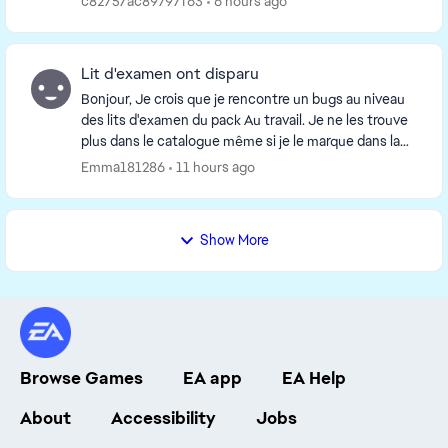
c82757ac89797f63
6 hours ago
Lit d'examen ont disparu
Bonjour, Je crois que je rencontre un bugs au niveau
des lits d'examen du pack Au travail. Je ne les trouve
plus dans le catalogue même si je le marque dans la
barre de recherche. J'ai réparé le je...
Emma181286
11 hours ago
Show More
Browse Games
EA app
EA Help
About
Accessibility
Jobs