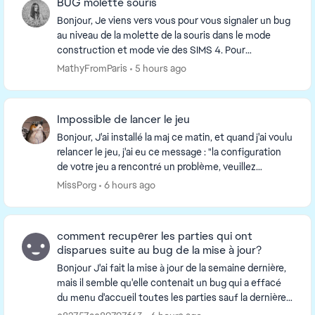
BUG molette souris
Bonjour, Je viens vers vous pour vous signaler un bug
au niveau de la molette de la souris dans le mode
construction et mode vie des SIMS 4. Pour
information, ma souris fonctionne très bien hors ...
MathyFromParis
5 hours ago
Impossible de lancer le jeu
Bonjour, J'ai installé la maj ce matin, et quand j'ai voulu
relancer le jeu, j'ai eu ce message : "la configuration
de votre jeu a rencontré un problème, veuillez
réinstaller votre jeu". Je joue av...
MissPorg
6 hours ago
comment recupérer les parties qui ont
disparues suite au bug de la mise à jour?
Bonjour J'ai fait la mise à jour de la semaine dernière,
mais il semble qu'elle contenait un bug qui a effacé
du menu d'accueil toutes les parties sauf la dernière
lancée. Autrement dit mon fils ét...