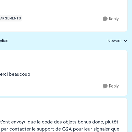
HARGEMENTS
Reply
plies
Newest
Replies sorte
 merci beaucoup
Reply
e t'ont envoyé que le code des objets bonus donc, plutôt
r par contacter le support de G2A pour leur signaler que