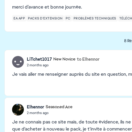
merci d’avance et bonne journée.
EA APP
PACKS D’EXTENSION
PC
PROBLÈMES TECHNIQUES
TÉLÉC
8 Re
LiTchet1017
to Elhennor
New Novice
2 months ago
Je vais aller me renseigner auprès du site en question,
Elhennor
Seasoned Ace
2 months ago
Je ne connais pas ce site mais, de toute évidence, ils n
que d'acheter à nouveau le pack, je t'invite à commence