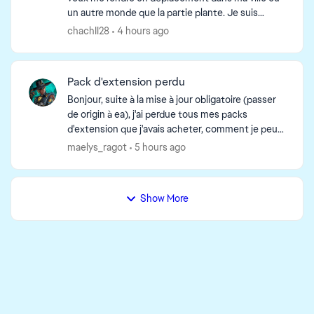
un autre monde que la partie plante. Je suis
obligée de forcer l'arrêt du jeu. Est ce que
chachII28
4 hours ago
quelqu'un ren...
Pack d'extension perdu
Bonjour, suite à la mise à jour obligatoire (passer
de origin à ea), j'ai perdue tous mes packs
d'extension que j'avais acheter, comment je peux
les récupérer ? sachant que j'ai déjà essayer : -
maelys_ragot
5 hours ago
rép...
Show More