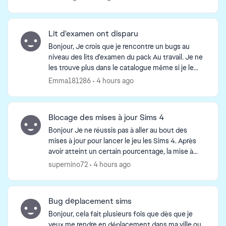
av...
Lit d'examen ont disparu
Bonjour, Je crois que je rencontre un bugs au
niveau des lits d'examen du pack Au travail. Je ne
les trouve plus dans le catalogue même si je le
d by
marque dans la barre de recherche. J'ai réparé le
Emma181286
4 hours ago
je...
Blocage des mises à jour Sims 4
Bonjour Je ne réussis pas à aller au bout des
mises à jour pour lancer le jeu les Sims 4. Après
avoir atteint un certain pourcentage, la mise à
jour redémarre à 0 J'ai vidé le cache comme
supernino72
4 hours ago
indiqué ...
Bug déplacement sims
Bonjour, cela fait plusieurs fois que dès que je
veux me rendre en déplacement dans ma ville ou