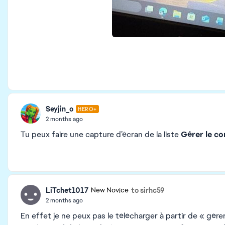
Seyjin_o
HERO+
2 months ago
Tu peux faire une capture d’écran de la liste
Gérer le co
LiTchet1017
to sirhc59
New Novice
2 months ago
En effet je ne peux pas le télécharger à partir de « gér