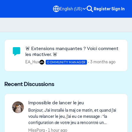
English (US)
Register
Sign In
Community Highlights
🚨 Extensions manquantes ? Voici comment
les réactiver. 🚨
EA_Hux
3 months ago
COMMUNITY MANAGER
Recent Discussions
Impossible de lancer le jeu
Bonjour, J'ai installé la maj ce matin, et quand j'ai
voulu relancer le jeu, j'ai eu ce message : "la
configuration de votre jeu a rencontré un
problème, veuillez réinstaller votre jeu". Je joue
MissPorg
1 hour ago