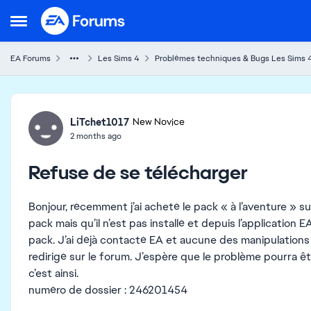
Skip to content
Open Side Menu
EA Forums
Les Sims 4
Problèmes techniques & Bugs Les Sims 
Forum Discussion
LiTchet1017
New Novice
2 months ago
Refuse de se télécharger
Bonjour, récemment j’ai acheté le pack « à l’aventure » sur
pack mais qu’il n’est pas installé et depuis l’application 
pack. J’ai déjà contacté EA et aucune des manipulations
redirigé sur le forum. J’espère que le problème pourra êt
c’est ainsi.
numéro de dossier : 246201454